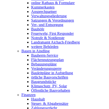
online Rathaus & Formulare
Kummerkasten
Ansprechpartner
Verwaltungsgliederung
Satzungen & Verordnungen
Ver- und Entsorgung
Bauhöfe
Feuerwehr, First Responder
Notrufe & Notdienste
Landratsamt Aichach-Friedberg
weitere Behörden
Bauen in Aindling
Bauherrn-Service
Flächennutzungsplan
Bebauungspläne
Veränderungssperre
Bauleitpläne in Aufstellung
örtliche Bauvorschriften
Baugrundstücke
Klimaschutz, PV, Solar
Öffentliche Bauvorhaben
Finanzen
Haushalt
Steuer- & Abgabensätze
Zahlungsverkehr