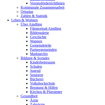
Vereinsförderrichtlinien
Kommunale Zusammenarbeit
Ortsplan
Zahlen & Statistik
Leben & Wohnen
Über Aindling
Filmportrait Aindling
Bildergalerie
Geschichte
Wappen
Gemeindeteile
Partnergemeinden
Marktarchiv
Bildung & Soziales
Kinderbetreuung
Schulen
Jugend
Senioren
Bücherei
Volkshochschule
Beratung & Hilfen
Kirchen & Pfarrämter
Gesundheit
Ärzte
Zahnärzte