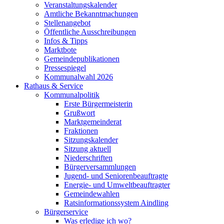
Veranstaltungskalender
Amtliche Bekanntmachungen
Stellenangebot
Öffentliche Ausschreibungen
Infos & Tipps
Marktbote
Gemeindepublikationen
Pressespiegel
Kommunalwahl 2026
Rathaus & Service
Kommunalpolitik
Erste Bürgermeisterin
Grußwort
Marktgemeinderat
Fraktionen
Sitzungskalender
Sitzung aktuell
Niederschriften
Bürgerversammlungen
Jugend- und Seniorenbeauftragte
Energie- und Umweltbeauftragter
Gemeindewahlen
Ratsinformationssystem Aindling
Bürgerservice
Was erledige ich wo?