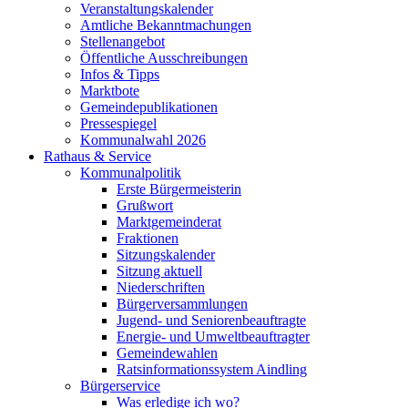
Veranstaltungskalender
Amtliche Bekanntmachungen
Stellenangebot
Öffentliche Ausschreibungen
Infos & Tipps
Marktbote
Gemeindepublikationen
Pressespiegel
Kommunalwahl 2026
Rathaus & Service
Kommunalpolitik
Erste Bürgermeisterin
Grußwort
Marktgemeinderat
Fraktionen
Sitzungskalender
Sitzung aktuell
Niederschriften
Bürgerversammlungen
Jugend- und Seniorenbeauftragte
Energie- und Umweltbeauftragter
Gemeindewahlen
Ratsinformationssystem Aindling
Bürgerservice
Was erledige ich wo?