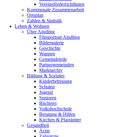
Vereinsförderrichtlinien
Kommunale Zusammenarbeit
Ortsplan
Zahlen & Statistik
Leben & Wohnen
Über Aindling
Filmportrait Aindling
Bildergalerie
Geschichte
Wappen
Gemeindeteile
Partnergemeinden
Marktarchiv
Bildung & Soziales
Kinderbetreuung
Schulen
Jugend
Senioren
Bücherei
Volkshochschule
Beratung & Hilfen
Kirchen & Pfarrämter
Gesundheit
Ärzte
Zahnärzte