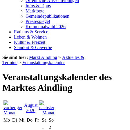
Öffentliche Ausschreibungen
Infos & Tipps
Marktbote
Gemeindepublikationen
Pressespiegel
Kommunalwahl 2026
Rathaus & Service
Leben & Wohnen
Kultur & Freizeit
Standort & Gewerbe
Sie sind hier:
Markt Aindling
>
Aktuelles &
Termine
>
Veranstaltungskalender
Veranstaltungskalender des
Marktes Aindling
August
2026
Mo
Di
Mi
Do
Fr
Sa
So
1
2