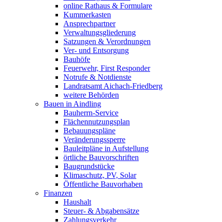
online Rathaus & Formulare
Kummerkasten
Ansprechpartner
Verwaltungsgliederung
Satzungen & Verordnungen
Ver- und Entsorgung
Bauhöfe
Feuerwehr, First Responder
Notrufe & Notdienste
Landratsamt Aichach-Friedberg
weitere Behörden
Bauen in Aindling
Bauherrn-Service
Flächennutzungsplan
Bebauungspläne
Veränderungssperre
Bauleitpläne in Aufstellung
örtliche Bauvorschriften
Baugrundstücke
Klimaschutz, PV, Solar
Öffentliche Bauvorhaben
Finanzen
Haushalt
Steuer- & Abgabensätze
Zahlungsverkehr