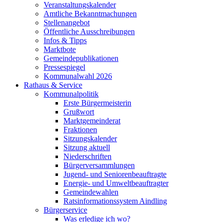
Veranstaltungskalender
Amtliche Bekanntmachungen
Stellenangebot
Öffentliche Ausschreibungen
Infos & Tipps
Marktbote
Gemeindepublikationen
Pressespiegel
Kommunalwahl 2026
Rathaus & Service
Kommunalpolitik
Erste Bürgermeisterin
Grußwort
Marktgemeinderat
Fraktionen
Sitzungskalender
Sitzung aktuell
Niederschriften
Bürgerversammlungen
Jugend- und Seniorenbeauftragte
Energie- und Umweltbeauftragter
Gemeindewahlen
Ratsinformationssystem Aindling
Bürgerservice
Was erledige ich wo?