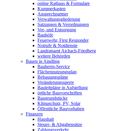
online Rathaus & Formulare
Kummerkasten
Ansprechpartner
Verwaltungsgliederung
Satzungen & Verordnungen
Ver- und Entsorgung
Bauhöfe
Feuerwehr, First Responder
Notrufe & Notdienste
Landratsamt Aichach-Friedberg
weitere Behörden
Bauen in Aindling
Bauherrn-Service
Flächennutzungsplan
Bebauungspläne
Veränderungssperre
Bauleitpläne in Aufstellung
örtliche Bauvorschriften
Baugrundstücke
Klimaschutz, PV, Solar
Öffentliche Bauvorhaben
Finanzen
Haushalt
Steuer- & Abgabensätze
Zahlungsverkehr