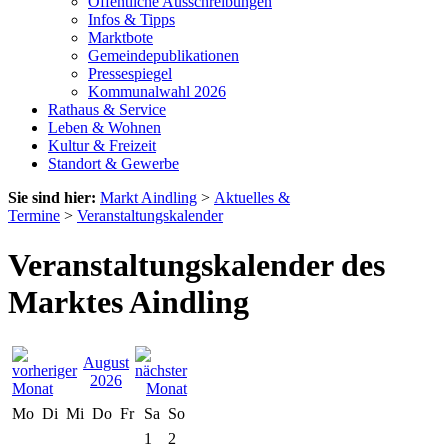
Öffentliche Ausschreibungen
Infos & Tipps
Marktbote
Gemeindepublikationen
Pressespiegel
Kommunalwahl 2026
Rathaus & Service
Leben & Wohnen
Kultur & Freizeit
Standort & Gewerbe
Sie sind hier:
Markt Aindling
>
Aktuelles &
Termine
>
Veranstaltungskalender
Veranstaltungskalender des
Marktes Aindling
August
2026
Mo
Di
Mi
Do
Fr
Sa
So
1
2