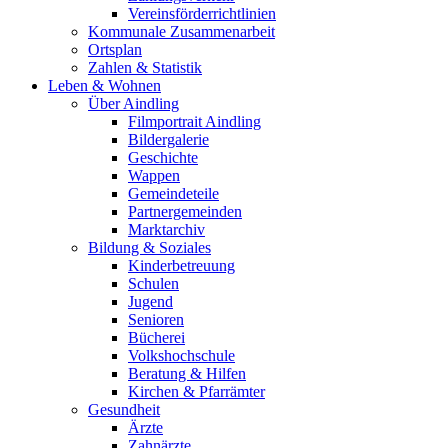
Vereinsförderrichtlinien
Kommunale Zusammenarbeit
Ortsplan
Zahlen & Statistik
Leben & Wohnen
Über Aindling
Filmportrait Aindling
Bildergalerie
Geschichte
Wappen
Gemeindeteile
Partnergemeinden
Marktarchiv
Bildung & Soziales
Kinderbetreuung
Schulen
Jugend
Senioren
Bücherei
Volkshochschule
Beratung & Hilfen
Kirchen & Pfarrämter
Gesundheit
Ärzte
Zahnärzte