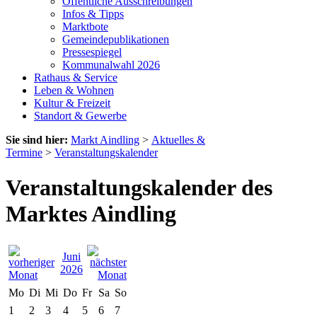
Öffentliche Ausschreibungen
Infos & Tipps
Marktbote
Gemeindepublikationen
Pressespiegel
Kommunalwahl 2026
Rathaus & Service
Leben & Wohnen
Kultur & Freizeit
Standort & Gewerbe
Sie sind hier:
Markt Aindling
>
Aktuelles &
Termine
>
Veranstaltungskalender
Veranstaltungskalender des
Marktes Aindling
Juni
2026
Mo
Di
Mi
Do
Fr
Sa
So
1
2
3
4
5
6
7