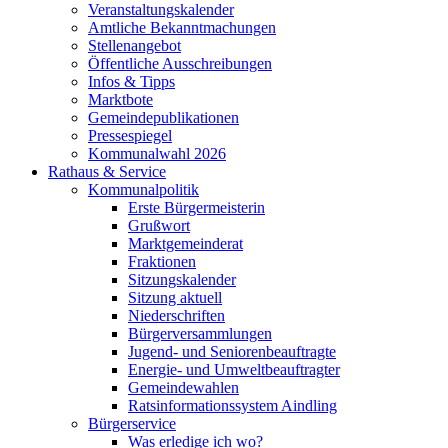
Veranstaltungskalender
Amtliche Bekanntmachungen
Stellenangebot
Öffentliche Ausschreibungen
Infos & Tipps
Marktbote
Gemeindepublikationen
Pressespiegel
Kommunalwahl 2026
Rathaus & Service
Kommunalpolitik
Erste Bürgermeisterin
Grußwort
Marktgemeinderat
Fraktionen
Sitzungskalender
Sitzung aktuell
Niederschriften
Bürgerversammlungen
Jugend- und Seniorenbeauftragte
Energie- und Umweltbeauftragter
Gemeindewahlen
Ratsinformationssystem Aindling
Bürgerservice
Was erledige ich wo?