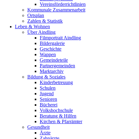
Vereinsförderrichtlinien
Kommunale Zusammenarbeit
Ortsplan
Zahlen & Statistik
Leben & Wohnen
Über Aindling
Filmportrait Aindling
Bildergalerie
Geschichte
Wappen
Gemeindeteile
Partnergemeinden
Marktarchiv
Bildung & Soziales
Kinderbetreuung
Schulen
Jugend
Senioren
Bücherei
Volkshochschule
Beratung & Hilfen
Kirchen & Pfarrämter
Gesundheit
Ärzte
Zahnärzte