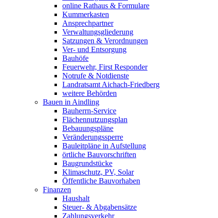
online Rathaus & Formulare
Kummerkasten
Ansprechpartner
Verwaltungsgliederung
Satzungen & Verordnungen
Ver- und Entsorgung
Bauhöfe
Feuerwehr, First Responder
Notrufe & Notdienste
Landratsamt Aichach-Friedberg
weitere Behörden
Bauen in Aindling
Bauherrn-Service
Flächennutzungsplan
Bebauungspläne
Veränderungssperre
Bauleitpläne in Aufstellung
örtliche Bauvorschriften
Baugrundstücke
Klimaschutz, PV, Solar
Öffentliche Bauvorhaben
Finanzen
Haushalt
Steuer- & Abgabensätze
Zahlungsverkehr