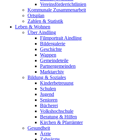
Vereinsförderrichtlinien
Kommunale Zusammenarbeit
Ortsplan
Zahlen & Statistik
Leben & Wohnen
Über Aindling
Filmportrait Aindling
Bildergalerie
Geschichte
Wappen
Gemeindeteile
Partnergemeinden
Marktarchiv
Bildung & Soziales
Kinderbetreuung
Schulen
Jugend
Senioren
Bücherei
Volkshochschule
Beratung & Hilfen
Kirchen & Pfarrämter
Gesundheit
Ärzte
Zahnärzte