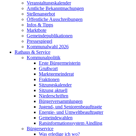
Veranstaltungskalender
Amtliche Bekanntmachungen
Stellenangebot
Öffentliche Ausschreibungen
Infos & Tipps
Marktbote
Gemeindepublikationen
Pressespiegel
Kommunalwahl 2026
Rathaus & Service
Kommunalpolitik
Erste Bürgermeisterin
Grußwort
Marktgemeinderat
Fraktionen
Sitzungskalender
Sitzung aktuell
Niederschriften
Bürgerversammlungen
Jugend- und Seniorenbeauftragte
Energie- und Umweltbeauftragter
Gemeindewahlen
Ratsinformationssystem Aindling
Bürgerservice
Was erledige ich wo?