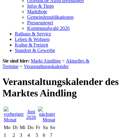
Öffentliche Ausschreibungen
Infos & Tipps
Marktbote
Gemeindepublikationen
Pressespiegel
Kommunalwahl 2026
Rathaus & Service
Leben & Wohnen
Kultur & Freizeit
Standort & Gewerbe
Sie sind hier:
Markt Aindling
>
Aktuelles &
Termine
>
Veranstaltungskalender
Veranstaltungskalender des
Marktes Aindling
Juni
2026
Mo
Di
Mi
Do
Fr
Sa
So
1
2
3
4
5
6
7