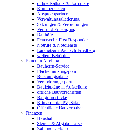
online Rathaus & Formulare
Kummerkasten
Ansprechpartner
Verwaltungsgliederung
Satzungen & Verordnungen
Ver- und Entsorgung
Bauhöfe
Feuerwehr, First Responder
Notrufe & Notdienste
Landratsamt Aichach-Friedberg
weitere Behörden
Bauen in Aindling
Bauherrn-Service
Flächennutzungsplan
Bebauungspläne
Veränderungssperre
Bauleitpläne in Aufstellung
örtliche Bauvorschriften
Baugrundstücke
Klimaschutz, PV, Solar
Öffentliche Bauvorhaben
Finanzen
Haushalt
Steuer- & Abgabensätze
Zahlungsverkehr