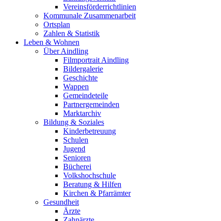
Vereinsförderrichtlinien
Kommunale Zusammenarbeit
Ortsplan
Zahlen & Statistik
Leben & Wohnen
Über Aindling
Filmportrait Aindling
Bildergalerie
Geschichte
Wappen
Gemeindeteile
Partnergemeinden
Marktarchiv
Bildung & Soziales
Kinderbetreuung
Schulen
Jugend
Senioren
Bücherei
Volkshochschule
Beratung & Hilfen
Kirchen & Pfarrämter
Gesundheit
Ärzte
Zahnärzte