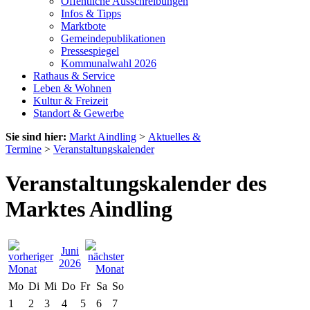
Öffentliche Ausschreibungen
Infos & Tipps
Marktbote
Gemeindepublikationen
Pressespiegel
Kommunalwahl 2026
Rathaus & Service
Leben & Wohnen
Kultur & Freizeit
Standort & Gewerbe
Sie sind hier:
Markt Aindling
>
Aktuelles &
Termine
>
Veranstaltungskalender
Veranstaltungskalender des
Marktes Aindling
Juni
2026
Mo
Di
Mi
Do
Fr
Sa
So
1
2
3
4
5
6
7