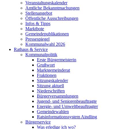
Veranstaltungskalender
Amtliche Bekanntmachungen
Stellenangebot
Öffentliche Ausschreibungen
Infos & Tipps
Marktbote
Gemeindepublikationen
Pressespiegel
Kommunalwahl 2026
Rathaus & Service
Kommunalpolitik
Erste Bürgermeisterin
Grußwort
Marktgemeinderat
Fraktionen
Sitzungskalender
Sitzung aktuell
Niederschriften
Bürgerversammlungen
Jugend- und Seniorenbeauftragte
Energie- und Umweltbeauftragter
Gemeindewahlen
Ratsinformationssystem Aindling
Bürgerservice
Was erledige ich wo?