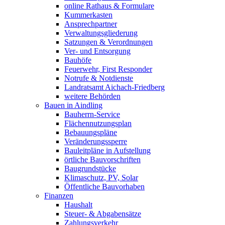
online Rathaus & Formulare
Kummerkasten
Ansprechpartner
Verwaltungsgliederung
Satzungen & Verordnungen
Ver- und Entsorgung
Bauhöfe
Feuerwehr, First Responder
Notrufe & Notdienste
Landratsamt Aichach-Friedberg
weitere Behörden
Bauen in Aindling
Bauherrn-Service
Flächennutzungsplan
Bebauungspläne
Veränderungssperre
Bauleitpläne in Aufstellung
örtliche Bauvorschriften
Baugrundstücke
Klimaschutz, PV, Solar
Öffentliche Bauvorhaben
Finanzen
Haushalt
Steuer- & Abgabensätze
Zahlungsverkehr