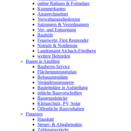
online Rathaus & Formulare
Kummerkasten
Ansprechpartner
Verwaltungsgliederung
Satzungen & Verordnungen
Ver- und Entsorgung
Bauhöfe
Feuerwehr, First Responder
Notrufe & Notdienste
Landratsamt Aichach-Friedberg
weitere Behörden
Bauen in Aindling
Bauherrn-Service
Flächennutzungsplan
Bebauungspläne
Veränderungssperre
Bauleitpläne in Aufstellung
örtliche Bauvorschriften
Baugrundstücke
Klimaschutz, PV, Solar
Öffentliche Bauvorhaben
Finanzen
Haushalt
Steuer- & Abgabensätze
Zahlungsverkehr