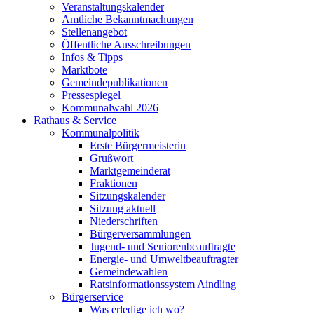
Veranstaltungskalender
Amtliche Bekanntmachungen
Stellenangebot
Öffentliche Ausschreibungen
Infos & Tipps
Marktbote
Gemeindepublikationen
Pressespiegel
Kommunalwahl 2026
Rathaus & Service
Kommunalpolitik
Erste Bürgermeisterin
Grußwort
Marktgemeinderat
Fraktionen
Sitzungskalender
Sitzung aktuell
Niederschriften
Bürgerversammlungen
Jugend- und Seniorenbeauftragte
Energie- und Umweltbeauftragter
Gemeindewahlen
Ratsinformationssystem Aindling
Bürgerservice
Was erledige ich wo?