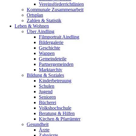
Vereinsförderrichtlinien
Kommunale Zusammenarbeit
Ortsplan
Zahlen & Statistik
Leben & Wohnen
Über Aindling
Filmportrait Aindling
Bildergalerie
Geschichte
Wappen
Gemeindeteile
Partnergemeinden
Marktarchiv
Bildung & Soziales
Kinderbetreuung
Schulen
Jugend
Senioren
Bücherei
Volkshochschule
Beratung & Hilfen
Kirchen & Pfarrämter
Gesundheit
Ärzte
Zahnärzte