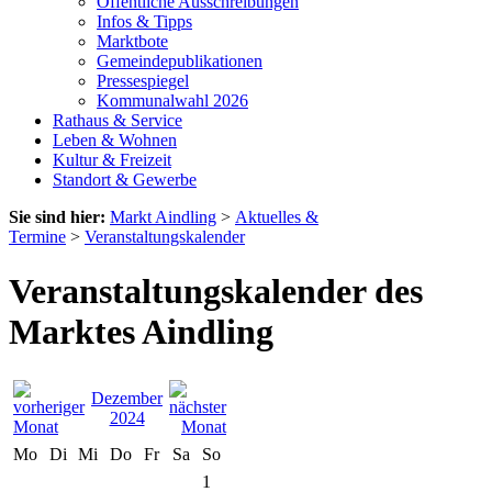
Öffentliche Ausschreibungen
Infos & Tipps
Marktbote
Gemeindepublikationen
Pressespiegel
Kommunalwahl 2026
Rathaus & Service
Leben & Wohnen
Kultur & Freizeit
Standort & Gewerbe
Sie sind hier:
Markt Aindling
>
Aktuelles &
Termine
>
Veranstaltungskalender
Veranstaltungskalender des
Marktes Aindling
Dezember
2024
Mo
Di
Mi
Do
Fr
Sa
So
1