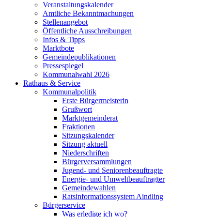
Veranstaltungskalender
Amtliche Bekanntmachungen
Stellenangebot
Öffentliche Ausschreibungen
Infos & Tipps
Marktbote
Gemeindepublikationen
Pressespiegel
Kommunalwahl 2026
Rathaus & Service
Kommunalpolitik
Erste Bürgermeisterin
Grußwort
Marktgemeinderat
Fraktionen
Sitzungskalender
Sitzung aktuell
Niederschriften
Bürgerversammlungen
Jugend- und Seniorenbeauftragte
Energie- und Umweltbeauftragter
Gemeindewahlen
Ratsinformationssystem Aindling
Bürgerservice
Was erledige ich wo?