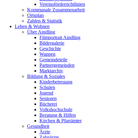
Vereinsförderrichtlinien
Kommunale Zusammenarbeit
Ortsplan
Zahlen & Statistik
Leben & Wohnen
Über Aindling
Filmportrait Aindling
Bildergalerie
Geschichte
Wappen
Gemeindeteile
Partnergemeinden
Marktarchiv
Bildung & Soziales
Kinderbetreuung
Schulen
Jugend
Senioren
Bücherei
Volkshochschule
Beratung & Hilfen
Kirchen & Pfarrämter
Gesundheit
Ärzte
Zahnärzte