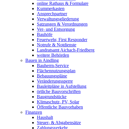
online Rathaus & Formulare
Kummerkasten
Ansprechpartner
Verwaltungsgliederung
Satzungen & Verordnungen
Ver- und Entsorgung
Bauhöfe
Feuerwehr, First Responder
Notrufe & Notdienste
Landratsamt Aichach-Friedberg
weitere Behörden
Bauen in Aindling
Bauherrn-Service
Flächennutzungsplan
Bebauungspläne
Veränderungssperre
Bauleitpläne in Aufstellung
örtliche Bauvorschriften
Baugrundstücke
Klimaschutz, PV, Solar
Öffentliche Bauvorhaben
Finanzen
Haushalt
Steuer- & Abgabensätze
Zahlungsverkehr