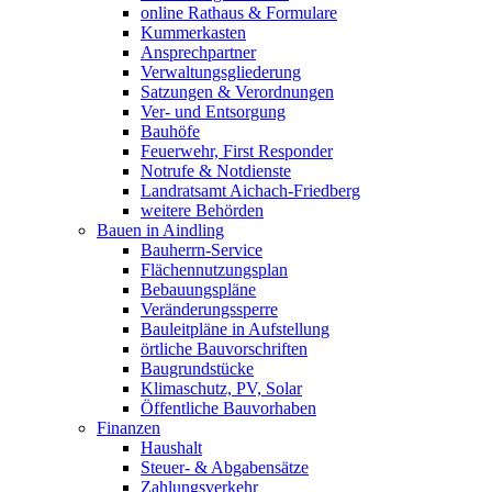
online Rathaus & Formulare
Kummerkasten
Ansprechpartner
Verwaltungsgliederung
Satzungen & Verordnungen
Ver- und Entsorgung
Bauhöfe
Feuerwehr, First Responder
Notrufe & Notdienste
Landratsamt Aichach-Friedberg
weitere Behörden
Bauen in Aindling
Bauherrn-Service
Flächennutzungsplan
Bebauungspläne
Veränderungssperre
Bauleitpläne in Aufstellung
örtliche Bauvorschriften
Baugrundstücke
Klimaschutz, PV, Solar
Öffentliche Bauvorhaben
Finanzen
Haushalt
Steuer- & Abgabensätze
Zahlungsverkehr