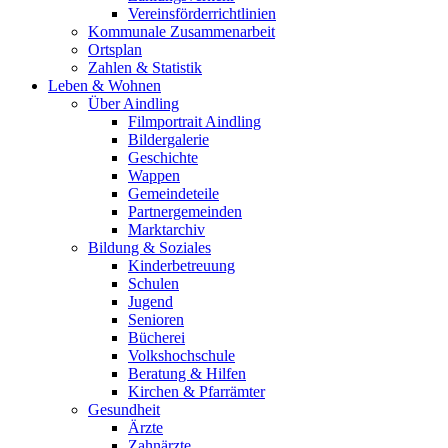
Vereinsförderrichtlinien
Kommunale Zusammenarbeit
Ortsplan
Zahlen & Statistik
Leben & Wohnen
Über Aindling
Filmportrait Aindling
Bildergalerie
Geschichte
Wappen
Gemeindeteile
Partnergemeinden
Marktarchiv
Bildung & Soziales
Kinderbetreuung
Schulen
Jugend
Senioren
Bücherei
Volkshochschule
Beratung & Hilfen
Kirchen & Pfarrämter
Gesundheit
Ärzte
Zahnärzte