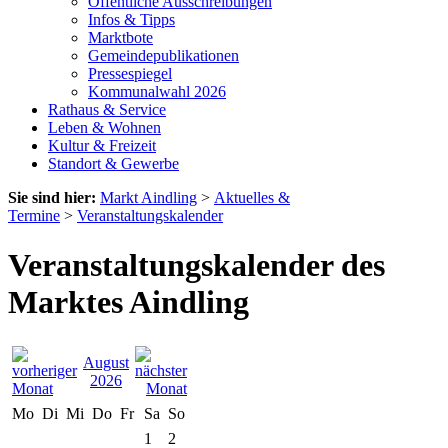
Öffentliche Ausschreibungen
Infos & Tipps
Marktbote
Gemeindepublikationen
Pressespiegel
Kommunalwahl 2026
Rathaus & Service
Leben & Wohnen
Kultur & Freizeit
Standort & Gewerbe
Sie sind hier:
Markt Aindling
>
Aktuelles &
Termine
>
Veranstaltungskalender
Veranstaltungskalender des
Marktes Aindling
August
2026
Mo
Di
Mi
Do
Fr
Sa
So
1
2