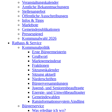
Veranstaltungskalender
Amtliche Bekanntmachungen
Stellenangebot
Öffentliche Ausschreibungen
Infos & Tipps
Marktbote
Gemeindepublikationen
Pressespiegel
Kommunalwahl 2026
Rathaus & Service
Kommunalpolitik
Erste Bürgermeisterin
Grußwort
Marktgemeinderat
Fraktionen
Sitzungskalender
Sitzung aktuell
Niederschriften
Bürgerversammlungen
Jugend- und Seniorenbeauftragte
Energie- und Umweltbeauftragter
Gemeindewahlen
Ratsinformationssystem Aindling
Bürgerservice
Was erledige ich wo?