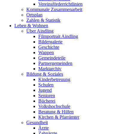
Vereinsförderrichtlinien
Kommunale Zusammenarbeit
Ortsplan
Zahlen & Statistik
Leben & Wohnen
Über Aindling
Filmportrait Aindling
Bildergalerie
Geschichte
Wappen
Gemeindeteile
Partnergemeinden
Marktarchiv
Bildung & Soziales
Kinderbetreuung
Schulen
Jugend
Senioren
Bücherei
Volkshochschule
Beratung & Hilfen
Kirchen & Pfarrämter
Gesundheit
Ärzte
Zahnärzte