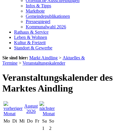
Öffentliche Ausschreibungen
Infos & Tipps
Marktbote
Gemeindepublikationen
Pressespiegel
Kommunalwahl 2026
Rathaus & Service
Leben & Wohnen
Kultur & Freizeit
Standort & Gewerbe
Sie sind hier:
Markt Aindling
>
Aktuelles &
Termine
>
Veranstaltungskalender
Veranstaltungskalender des
Marktes Aindling
August
2026
Mo
Di
Mi
Do
Fr
Sa
So
1
2