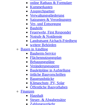
online Rathaus & Formulare
Kummerkasten
Ansprechpartner
Verwaltungsgliederung
Satzungen & Verordnungen
Ver- und Entsorgung
Bauhöfe
Feuerwehr, First Responder
Notrufe & Notdienste
Landratsamt Aichach-Friedberg
weitere Behörden
Bauen in Aindling
Bauherrn-Service
Flächennutzungsplan
Bebauungspläne
Veränderungssperre
Bauleitpläne in Aufstellung
örtliche Bauvorschriften
Baugrundstücke
Klimaschutz, PV, Solar
Öffentliche Bauvorhaben
Finanzen
Haushalt
Steuer- & Abgabensätze
Zahlungsverkehr