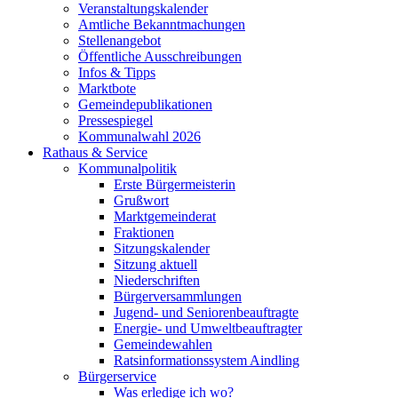
Veranstaltungskalender
Amtliche Bekanntmachungen
Stellenangebot
Öffentliche Ausschreibungen
Infos & Tipps
Marktbote
Gemeindepublikationen
Pressespiegel
Kommunalwahl 2026
Rathaus & Service
Kommunalpolitik
Erste Bürgermeisterin
Grußwort
Marktgemeinderat
Fraktionen
Sitzungskalender
Sitzung aktuell
Niederschriften
Bürgerversammlungen
Jugend- und Seniorenbeauftragte
Energie- und Umweltbeauftragter
Gemeindewahlen
Ratsinformationssystem Aindling
Bürgerservice
Was erledige ich wo?