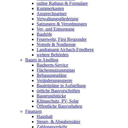
online Rathaus & Formulare
Kummerkasten
Ansprechpartner
Verwaltungsgliederung
Satzungen & Verordnungen
Ver- und Entsorgung
Bauhöfe
Feuerwehr, First Responder
Notrufe & Notdienste
Landratsamt Aichach-Friedberg
weitere Behörden
Bauen in Aindling
Bauherrn-Service
Flächennutzungsplan
Bebauungspläne
Veränderungssperre
Bauleitpläne in Aufstellung
örtliche Bauvorschriften
Baugrundstücke
Klimaschutz, PV, Solar
Öffentliche Bauvorhaben
Finanzen
Haushalt
Steuer- & Abgabensätze
Zahlungsverkehr