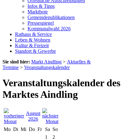
Öffentliche Ausschreibungen
Infos & Tipps
Marktbote
Gemeindepublikationen
Pressespiegel
Kommunalwahl 2026
Rathaus & Service
Leben & Wohnen
Kultur & Freizeit
Standort & Gewerbe
Sie sind hier:
Markt Aindling
>
Aktuelles &
Termine
>
Veranstaltungskalender
Veranstaltungskalender des
Marktes Aindling
August
2026
Mo
Di
Mi
Do
Fr
Sa
So
1
2