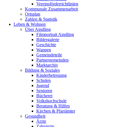
Vereinsförderrichtlinien
Kommunale Zusammenarbeit
Ortsplan
Zahlen & Statistik
Leben & Wohnen
Über Aindling
Filmportrait Aindling
Bildergalerie
Geschichte
Wappen
Gemeindeteile
Partnergemeinden
Marktarchiv
Bildung & Soziales
Kinderbetreuung
Schulen
Jugend
Senioren
Bücherei
Volkshochschule
Beratung & Hilfen
Kirchen & Pfarrämter
Gesundheit
Ärzte
Zahnärzte