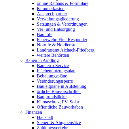
online Rathaus & Formulare
Kummerkasten
Ansprechpartner
Verwaltungsgliederung
Satzungen & Verordnungen
Ver- und Entsorgung
Bauhöfe
Feuerwehr, First Responder
Notrufe & Notdienste
Landratsamt Aichach-Friedberg
weitere Behörden
Bauen in Aindling
Bauherrn-Service
Flächennutzungsplan
Bebauungspläne
Veränderungssperre
Bauleitpläne in Aufstellung
örtliche Bauvorschriften
Baugrundstücke
Klimaschutz, PV, Solar
Öffentliche Bauvorhaben
Finanzen
Haushalt
Steuer- & Abgabensätze
Zahlungsverkehr