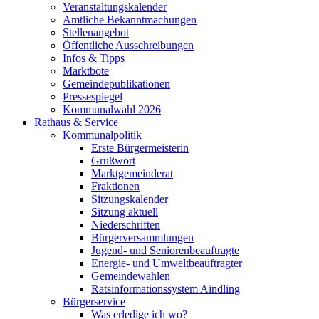
Veranstaltungskalender
Amtliche Bekanntmachungen
Stellenangebot
Öffentliche Ausschreibungen
Infos & Tipps
Marktbote
Gemeindepublikationen
Pressespiegel
Kommunalwahl 2026
Rathaus & Service
Kommunalpolitik
Erste Bürgermeisterin
Grußwort
Marktgemeinderat
Fraktionen
Sitzungskalender
Sitzung aktuell
Niederschriften
Bürgerversammlungen
Jugend- und Seniorenbeauftragte
Energie- und Umweltbeauftragter
Gemeindewahlen
Ratsinformationssystem Aindling
Bürgerservice
Was erledige ich wo?