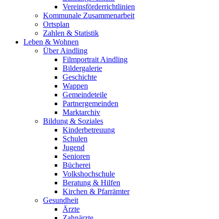
Vereinsförderrichtlinien
Kommunale Zusammenarbeit
Ortsplan
Zahlen & Statistik
Leben & Wohnen
Über Aindling
Filmportrait Aindling
Bildergalerie
Geschichte
Wappen
Gemeindeteile
Partnergemeinden
Marktarchiv
Bildung & Soziales
Kinderbetreuung
Schulen
Jugend
Senioren
Bücherei
Volkshochschule
Beratung & Hilfen
Kirchen & Pfarrämter
Gesundheit
Ärzte
Zahnärzte