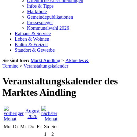
Öffentliche Ausschreibungen
Infos & Tipps
Marktbote
Gemeindepublikationen
Pressespiegel
Kommunalwahl 2026
Rathaus & Service
Leben & Wohnen
Kultur & Freizeit
Standort & Gewerbe
Sie sind hier:
Markt Aindling
>
Aktuelles &
Termine
>
Veranstaltungskalender
Veranstaltungskalender des
Marktes Aindling
August
2026
Mo
Di
Mi
Do
Fr
Sa
So
1
2