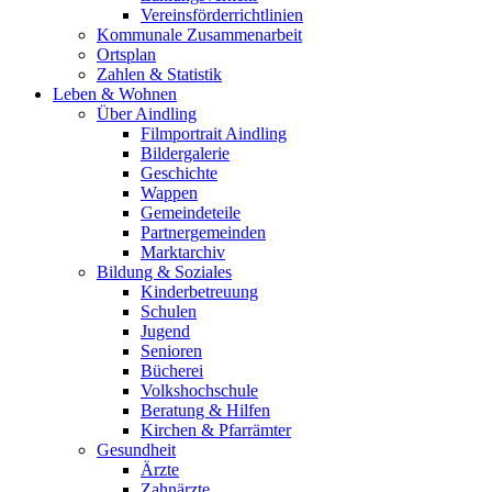
Vereinsförderrichtlinien
Kommunale Zusammenarbeit
Ortsplan
Zahlen & Statistik
Leben & Wohnen
Über Aindling
Filmportrait Aindling
Bildergalerie
Geschichte
Wappen
Gemeindeteile
Partnergemeinden
Marktarchiv
Bildung & Soziales
Kinderbetreuung
Schulen
Jugend
Senioren
Bücherei
Volkshochschule
Beratung & Hilfen
Kirchen & Pfarrämter
Gesundheit
Ärzte
Zahnärzte