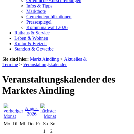
Öffentliche Ausschreibungen
Infos & Tipps
Marktbote
Gemeindepublikationen
Pressespiegel
Kommunalwahl 2026
Rathaus & Service
Leben & Wohnen
Kultur & Freizeit
Standort & Gewerbe
Sie sind hier:
Markt Aindling
>
Aktuelles &
Termine
>
Veranstaltungskalender
Veranstaltungskalender des
Marktes Aindling
August
2026
Mo
Di
Mi
Do
Fr
Sa
So
1
2