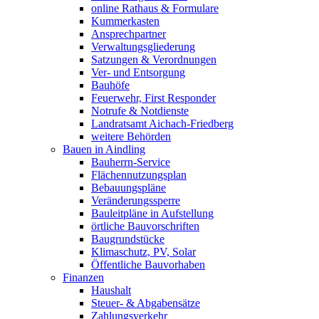
online Rathaus & Formulare
Kummerkasten
Ansprechpartner
Verwaltungsgliederung
Satzungen & Verordnungen
Ver- und Entsorgung
Bauhöfe
Feuerwehr, First Responder
Notrufe & Notdienste
Landratsamt Aichach-Friedberg
weitere Behörden
Bauen in Aindling
Bauherrn-Service
Flächennutzungsplan
Bebauungspläne
Veränderungssperre
Bauleitpläne in Aufstellung
örtliche Bauvorschriften
Baugrundstücke
Klimaschutz, PV, Solar
Öffentliche Bauvorhaben
Finanzen
Haushalt
Steuer- & Abgabensätze
Zahlungsverkehr