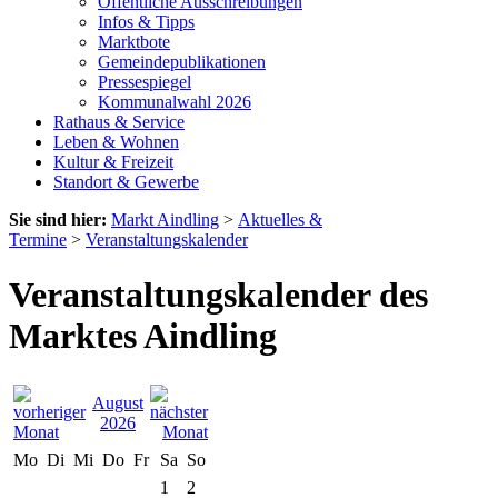
Öffentliche Ausschreibungen
Infos & Tipps
Marktbote
Gemeindepublikationen
Pressespiegel
Kommunalwahl 2026
Rathaus & Service
Leben & Wohnen
Kultur & Freizeit
Standort & Gewerbe
Sie sind hier:
Markt Aindling
>
Aktuelles &
Termine
>
Veranstaltungskalender
Veranstaltungskalender des
Marktes Aindling
August
2026
Mo
Di
Mi
Do
Fr
Sa
So
1
2