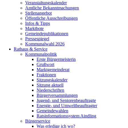
Veranstaltungskalender
Amtliche Bekanntmachungen
Stellenangebot
Öffentliche Ausschreibungen
Infos & Tipps
Marktbote
Gemeindepublikationen
Pressespiegel
Kommunalwahl 2026
Rathaus & Service
Kommunalpolitik
Erste Bürgermeisterin
Grußwort
Marktgemeinderat
Fraktionen
Sitzungskalender
Sitzung aktuell
Niederschriften
Bürgerversammlungen
Jugend- und Seniorenbeauftragte
Energie- und Umweltbeauftragter
Gemeindewahlen
Ratsinformationssystem Aindling
Bürgerservice
Was erledige ich wo?