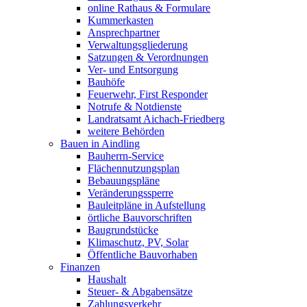
online Rathaus & Formulare
Kummerkasten
Ansprechpartner
Verwaltungsgliederung
Satzungen & Verordnungen
Ver- und Entsorgung
Bauhöfe
Feuerwehr, First Responder
Notrufe & Notdienste
Landratsamt Aichach-Friedberg
weitere Behörden
Bauen in Aindling
Bauherrn-Service
Flächennutzungsplan
Bebauungspläne
Veränderungssperre
Bauleitpläne in Aufstellung
örtliche Bauvorschriften
Baugrundstücke
Klimaschutz, PV, Solar
Öffentliche Bauvorhaben
Finanzen
Haushalt
Steuer- & Abgabensätze
Zahlungsverkehr