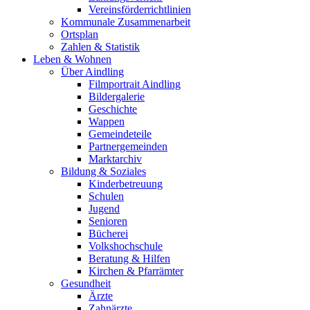
Vereinsförderrichtlinien
Kommunale Zusammenarbeit
Ortsplan
Zahlen & Statistik
Leben & Wohnen
Über Aindling
Filmportrait Aindling
Bildergalerie
Geschichte
Wappen
Gemeindeteile
Partnergemeinden
Marktarchiv
Bildung & Soziales
Kinderbetreuung
Schulen
Jugend
Senioren
Bücherei
Volkshochschule
Beratung & Hilfen
Kirchen & Pfarrämter
Gesundheit
Ärzte
Zahnärzte