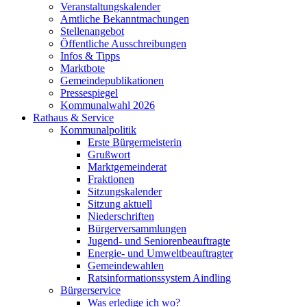
Veranstaltungskalender
Amtliche Bekanntmachungen
Stellenangebot
Öffentliche Ausschreibungen
Infos & Tipps
Marktbote
Gemeindepublikationen
Pressespiegel
Kommunalwahl 2026
Rathaus & Service
Kommunalpolitik
Erste Bürgermeisterin
Grußwort
Marktgemeinderat
Fraktionen
Sitzungskalender
Sitzung aktuell
Niederschriften
Bürgerversammlungen
Jugend- und Seniorenbeauftragte
Energie- und Umweltbeauftragter
Gemeindewahlen
Ratsinformationssystem Aindling
Bürgerservice
Was erledige ich wo?