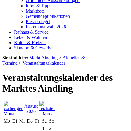
Öffentliche Ausschreibungen
Infos & Tipps
Marktbote
Gemeindepublikationen
Pressespiegel
Kommunalwahl 2026
Rathaus & Service
Leben & Wohnen
Kultur & Freizeit
Standort & Gewerbe
Sie sind hier:
Markt Aindling
>
Aktuelles &
Termine
>
Veranstaltungskalender
Veranstaltungskalender des
Marktes Aindling
August
2026
Mo
Di
Mi
Do
Fr
Sa
So
1
2