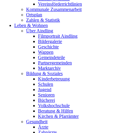
Vereinsförderrichtlinien
Kommunale Zusammenarbeit
Ortsplan
Zahlen & Statistik
Leben & Wohnen
Über Aindling
Filmportrait Aindling
Bildergalerie
Geschichte
Wappen
Gemeindeteile
Partnergemeinden
Marktarchiv
Bildung & Soziales
Kinderbetreuung
Schulen
Jugend
Senioren
Bücherei
Volkshochschule
Beratung & Hilfen
Kirchen & Pfarrämter
Gesundheit
Ärzte
Zahnärzte