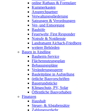
online Rathaus & Formulare
Kummerkasten
Ansprechpartner
Verwaltungsgliederung
Satzungen & Verordnungen
Ver- und Entsorgung
Bauhöfe
Feuerwehr, First Responder
Notrufe & Notdienste
Landratsamt Aichach-Friedberg
weitere Behörden
Bauen in Aindling
Bauherrn-Service
Flächennutzungsplan
Bebauungspläne
Veränderungssperre
Bauleitpläne in Aufstellung
örtliche Bauvorschriften
Baugrundstücke
Klimaschutz, PV, Solar
Öffentliche Bauvorhaben
Finanzen
Haushalt
Steuer- & Abgabensätze
Zahlungsverkehr