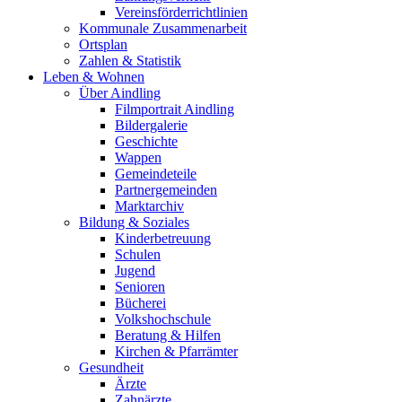
Vereinsförderrichtlinien
Kommunale Zusammenarbeit
Ortsplan
Zahlen & Statistik
Leben & Wohnen
Über Aindling
Filmportrait Aindling
Bildergalerie
Geschichte
Wappen
Gemeindeteile
Partnergemeinden
Marktarchiv
Bildung & Soziales
Kinderbetreuung
Schulen
Jugend
Senioren
Bücherei
Volkshochschule
Beratung & Hilfen
Kirchen & Pfarrämter
Gesundheit
Ärzte
Zahnärzte