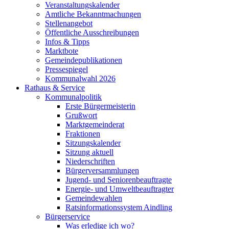
Veranstaltungskalender
Amtliche Bekanntmachungen
Stellenangebot
Öffentliche Ausschreibungen
Infos & Tipps
Marktbote
Gemeindepublikationen
Pressespiegel
Kommunalwahl 2026
Rathaus & Service
Kommunalpolitik
Erste Bürgermeisterin
Grußwort
Marktgemeinderat
Fraktionen
Sitzungskalender
Sitzung aktuell
Niederschriften
Bürgerversammlungen
Jugend- und Seniorenbeauftragte
Energie- und Umweltbeauftragter
Gemeindewahlen
Ratsinformationssystem Aindling
Bürgerservice
Was erledige ich wo?