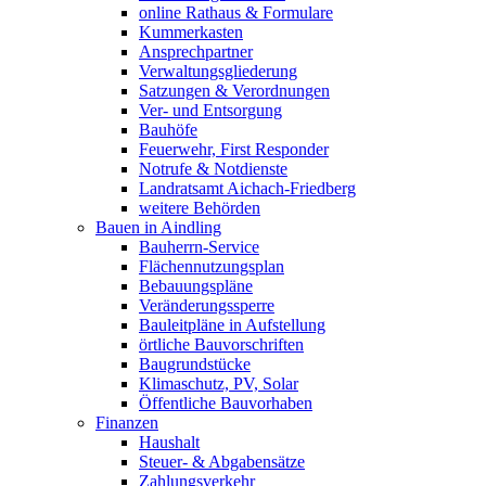
online Rathaus & Formulare
Kummerkasten
Ansprechpartner
Verwaltungsgliederung
Satzungen & Verordnungen
Ver- und Entsorgung
Bauhöfe
Feuerwehr, First Responder
Notrufe & Notdienste
Landratsamt Aichach-Friedberg
weitere Behörden
Bauen in Aindling
Bauherrn-Service
Flächennutzungsplan
Bebauungspläne
Veränderungssperre
Bauleitpläne in Aufstellung
örtliche Bauvorschriften
Baugrundstücke
Klimaschutz, PV, Solar
Öffentliche Bauvorhaben
Finanzen
Haushalt
Steuer- & Abgabensätze
Zahlungsverkehr