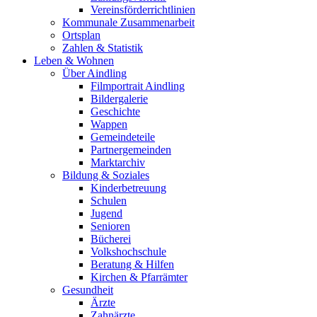
Vereinsförderrichtlinien
Kommunale Zusammenarbeit
Ortsplan
Zahlen & Statistik
Leben & Wohnen
Über Aindling
Filmportrait Aindling
Bildergalerie
Geschichte
Wappen
Gemeindeteile
Partnergemeinden
Marktarchiv
Bildung & Soziales
Kinderbetreuung
Schulen
Jugend
Senioren
Bücherei
Volkshochschule
Beratung & Hilfen
Kirchen & Pfarrämter
Gesundheit
Ärzte
Zahnärzte