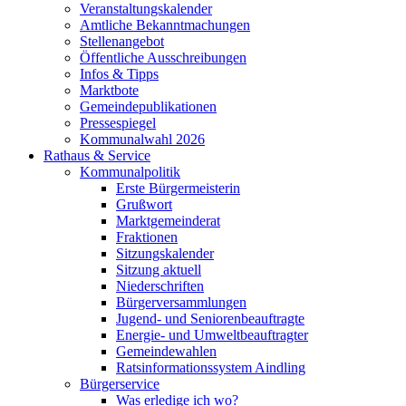
Veranstaltungskalender
Amtliche Bekanntmachungen
Stellenangebot
Öffentliche Ausschreibungen
Infos & Tipps
Marktbote
Gemeindepublikationen
Pressespiegel
Kommunalwahl 2026
Rathaus & Service
Kommunalpolitik
Erste Bürgermeisterin
Grußwort
Marktgemeinderat
Fraktionen
Sitzungskalender
Sitzung aktuell
Niederschriften
Bürgerversammlungen
Jugend- und Seniorenbeauftragte
Energie- und Umweltbeauftragter
Gemeindewahlen
Ratsinformationssystem Aindling
Bürgerservice
Was erledige ich wo?