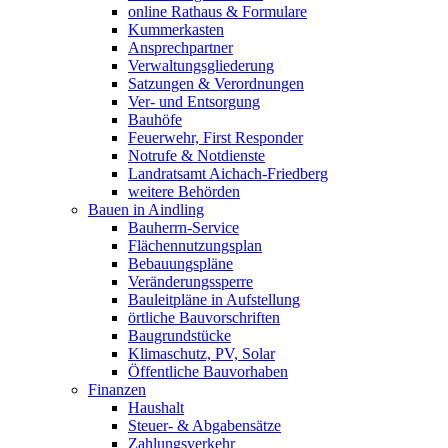
online Rathaus & Formulare
Kummerkasten
Ansprechpartner
Verwaltungsgliederung
Satzungen & Verordnungen
Ver- und Entsorgung
Bauhöfe
Feuerwehr, First Responder
Notrufe & Notdienste
Landratsamt Aichach-Friedberg
weitere Behörden
Bauen in Aindling
Bauherrn-Service
Flächennutzungsplan
Bebauungspläne
Veränderungssperre
Bauleitpläne in Aufstellung
örtliche Bauvorschriften
Baugrundstücke
Klimaschutz, PV, Solar
Öffentliche Bauvorhaben
Finanzen
Haushalt
Steuer- & Abgabensätze
Zahlungsverkehr