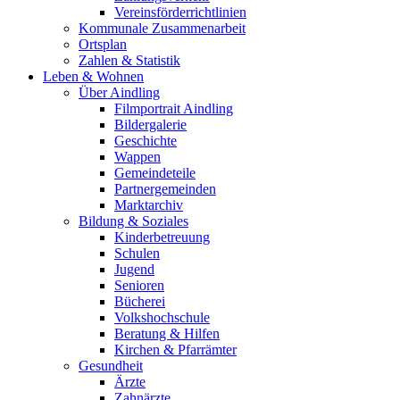
Vereinsförderrichtlinien
Kommunale Zusammenarbeit
Ortsplan
Zahlen & Statistik
Leben & Wohnen
Über Aindling
Filmportrait Aindling
Bildergalerie
Geschichte
Wappen
Gemeindeteile
Partnergemeinden
Marktarchiv
Bildung & Soziales
Kinderbetreuung
Schulen
Jugend
Senioren
Bücherei
Volkshochschule
Beratung & Hilfen
Kirchen & Pfarrämter
Gesundheit
Ärzte
Zahnärzte