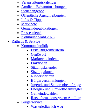
Veranstaltungskalender
Amtliche Bekanntmachungen
Stellenangebot
Öffentliche Ausschreibungen
Infos & Tipps
Marktbote
Gemeindepublikationen
Pressespiegel
Kommunalwahl 2026
Rathaus & Service
Kommunalpolitik
Erste Bürgermeisterin
Grußwort
Marktgemeinderat
Fraktionen
Sitzungskalender
Sitzung aktuell
Niederschriften
Bürgerversammlungen
Jugend- und Seniorenbeauftragte
Energie- und Umweltbeauftragter
Gemeindewahlen
Ratsinformationssystem Aindling
Bürgerservice
Was erledige ich wo?