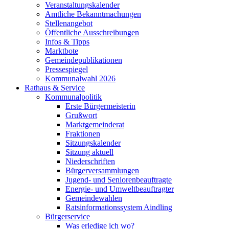
Veranstaltungskalender
Amtliche Bekanntmachungen
Stellenangebot
Öffentliche Ausschreibungen
Infos & Tipps
Marktbote
Gemeindepublikationen
Pressespiegel
Kommunalwahl 2026
Rathaus & Service
Kommunalpolitik
Erste Bürgermeisterin
Grußwort
Marktgemeinderat
Fraktionen
Sitzungskalender
Sitzung aktuell
Niederschriften
Bürgerversammlungen
Jugend- und Seniorenbeauftragte
Energie- und Umweltbeauftragter
Gemeindewahlen
Ratsinformationssystem Aindling
Bürgerservice
Was erledige ich wo?