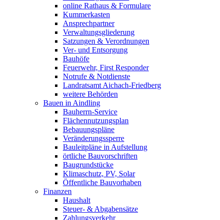
online Rathaus & Formulare
Kummerkasten
Ansprechpartner
Verwaltungsgliederung
Satzungen & Verordnungen
Ver- und Entsorgung
Bauhöfe
Feuerwehr, First Responder
Notrufe & Notdienste
Landratsamt Aichach-Friedberg
weitere Behörden
Bauen in Aindling
Bauherrn-Service
Flächennutzungsplan
Bebauungspläne
Veränderungssperre
Bauleitpläne in Aufstellung
örtliche Bauvorschriften
Baugrundstücke
Klimaschutz, PV, Solar
Öffentliche Bauvorhaben
Finanzen
Haushalt
Steuer- & Abgabensätze
Zahlungsverkehr