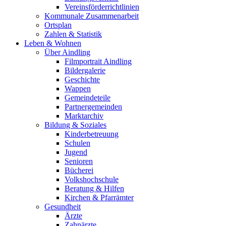
Vereinsförderrichtlinien
Kommunale Zusammenarbeit
Ortsplan
Zahlen & Statistik
Leben & Wohnen
Über Aindling
Filmportrait Aindling
Bildergalerie
Geschichte
Wappen
Gemeindeteile
Partnergemeinden
Marktarchiv
Bildung & Soziales
Kinderbetreuung
Schulen
Jugend
Senioren
Bücherei
Volkshochschule
Beratung & Hilfen
Kirchen & Pfarrämter
Gesundheit
Ärzte
Zahnärzte