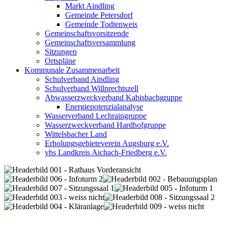
Markt Aindling
Gemeinde Petersdorf
Gemeinde Todtenweis
Gemeinschaftsvorsitzende
Gemeinschaftsversammlung
Sitzungen
Ortspläne
Kommunale Zusammenarbeit
Schulverband Aindling
Schulverband Willprechtszell
Abwasserzweckverband Kabisbachgruppe
Energiepotenzialanalyse
Wasserverband Lechraingruppe
Wasserzweckverband Hardhofgruppe
Wittelsbacher Land
Erholungsgebieteverein Augsburg e.V.
vhs Landkreis Aichach-Friedberg e.V.