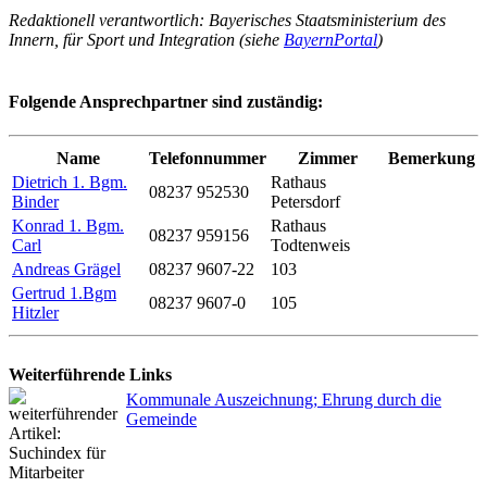
Redaktionell verantwortlich: Bayerisches Staatsministerium des
Innern, für Sport und Integration (siehe
BayernPortal
)
Folgende Ansprechpartner sind zuständig:
Name
Telefonnummer
Zimmer
Bemerkung
Dietrich 1. Bgm.
Rathaus
08237 952530
Binder
Petersdorf
Konrad 1. Bgm.
Rathaus
08237 959156
Carl
Todtenweis
Andreas Grägel
08237 9607-22
103
Gertrud 1.Bgm
08237 9607-0
105
Hitzler
Weiterführende Links
Kommunale Auszeichnung; Ehrung durch die
Gemeinde