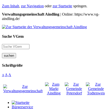
Zum Inhalt
,
zur Navigation
oder
zur Startseite
springen.
Verwaltungsgemeinschaft Aindling
| Online: https://www.vg-
aindling.de/
Suche VGem
suchen
Schriftgröße
A
A
A
Bürgerservice