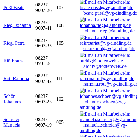
08237
Pußl Beate
107
9607-26
beate.pussl@vg-aindling.de
08237
Riegl Johanna
108
9607-41
johanna.riegl@aindling.de
08237
Riegl Petra
105
9607-35
sekretariat@vg-aindling.de
08237
Riß Franz
959156
archiv@todtenweis.de
08237
Rott Ramona
111
9607-42
ramona.rott@vg-aindling.d
Schön
08237
102
Johannes
9607-23
johannes.schoen@vg-
aindling.de
Schreier
08237
005
Manuela
9607-19
manuela.schreier@vg-
aindling.de