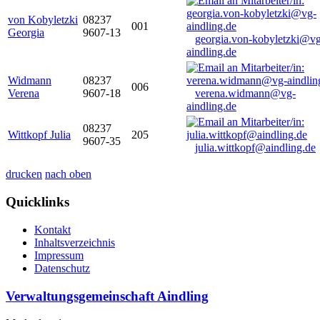
von Kobyletzki
08237
001
Georgia
9607-13
georgia.von-kobyletzki@vg
aindling.de
Widmann
08237
006
Verena
9607-18
verena.widmann@vg-
aindling.de
08237
Wittkopf Julia
205
9607-35
julia.wittkopf@aindling.de
drucken
nach oben
Quicklinks
Kontakt
Inhaltsverzeichnis
Impressum
Datenschutz
Verwaltungsgemeinschaft Aindling