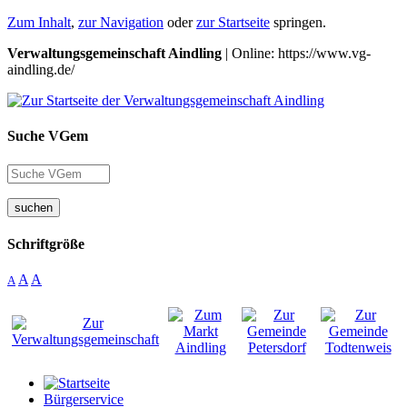
Zum Inhalt
,
zur Navigation
oder
zur Startseite
springen.
Verwaltungsgemeinschaft Aindling
| Online: https://www.vg-
aindling.de/
Suche VGem
suchen
Schriftgröße
A
A
A
Bürgerservice