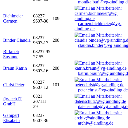
monika.barl@vg-aindling.d
Bichlmeier
08237
109
Carmen
9607-30
carmen.bichlmeier@vg-
aindling.de
08237
Binder Claudia
208
9607-17
claudia.binder@vg-aindling
Birkmeir
08237 95
Susanne
27 55
08237
Braun Katrin
208
9607-16
katrin.braun@vg-aindling.
08237
Christ Peter
101
9607-12
peter.christ@vg-aindling.de
0821
fly-tech IT
207111-
GmbH
29
datenschutz@vg-aindling.d
Gamperl
08237
Elisabeth
9607-36
archiv@aindling.de