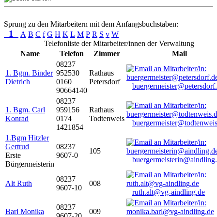
Sprung zu den Mitarbeitern mit dem Anfangsbuchstaben:
1
A
B
C
f
G
H
K
L
M
P
R
S
v
W
Telefonliste der Mitarbeiter/innen der Verwaltung
Name
Telefon
Zimmer
Mail
08237
1. Bgm. Binder
952530
Rathaus
Dietrich
0160
Petersdorf
buergermeister@petersdorf
90664140
08237
1. Bgm. Carl
959156
Rathaus
Konrad
0174
Todtenweis
buergermeister@todtenweis
1421854
1.Bgm Hitzler
Gertrud
08237
105
Erste
9607-0
buergermeisterin@aindling
Bürgermeisterin
08237
Alt Ruth
008
9607-10
ruth.alt@vg-aindling.de
08237
Barl Monika
009
9607-20