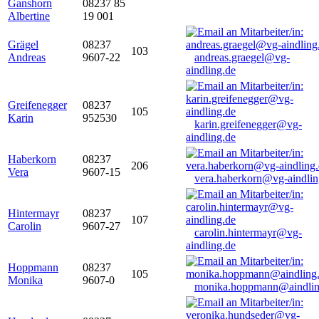
Ganshorn
08237 85
Albertine
19 001
Grägel
08237
103
Andreas
9607-22
andreas.graegel@vg-
aindling.de
Greifenegger
08237
105
Karin
952530
karin.greifenegger@vg-
aindling.de
Haberkorn
08237
206
Vera
9607-15
vera.haberkorn@vg-aindlin
Hintermayr
08237
107
Carolin
9607-27
carolin.hintermayr@vg-
aindling.de
Hoppmann
08237
105
Monika
9607-0
monika.hoppmann@aindlin