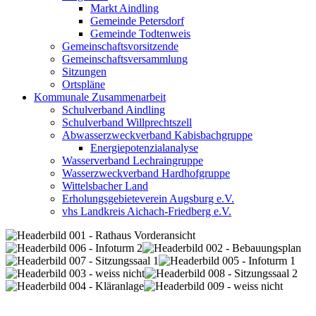
Markt Aindling
Gemeinde Petersdorf
Gemeinde Todtenweis
Gemeinschaftsvorsitzende
Gemeinschaftsversammlung
Sitzungen
Ortspläne
Kommunale Zusammenarbeit
Schulverband Aindling
Schulverband Willprechtszell
Abwasserzweckverband Kabisbachgruppe
Energiepotenzialanalyse
Wasserverband Lechraingruppe
Wasserzweckverband Hardhofgruppe
Wittelsbacher Land
Erholungsgebieteverein Augsburg e.V.
vhs Landkreis Aichach-Friedberg e.V.