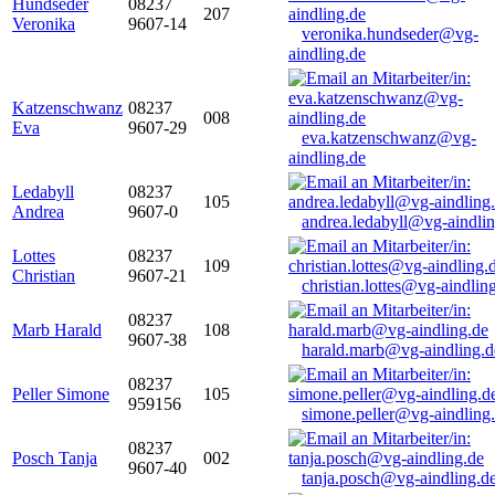
Hundseder
08237
207
Veronika
9607-14
veronika.hundseder@vg-
aindling.de
Katzenschwanz
08237
008
Eva
9607-29
eva.katzenschwanz@vg-
aindling.de
Ledabyll
08237
105
Andrea
9607-0
andrea.ledabyll@vg-aindli
Lottes
08237
109
Christian
9607-21
christian.lottes@vg-aindlin
08237
Marb Harald
108
9607-38
harald.marb@vg-aindling.d
08237
Peller Simone
105
959156
simone.peller@vg-aindling
08237
Posch Tanja
002
9607-40
tanja.posch@vg-aindling.d