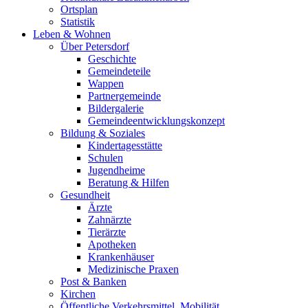
Ortsplan
Statistik
Leben & Wohnen
Über Petersdorf
Geschichte
Gemeindeteile
Wappen
Partnergemeinde
Bildergalerie
Gemeindeentwicklungskonzept
Bildung & Soziales
Kindertagesstätte
Schulen
Jugendheime
Beratung & Hilfen
Gesundheit
Ärzte
Zahnärzte
Tierärzte
Apotheken
Krankenhäuser
Medizinische Praxen
Post & Banken
Kirchen
Öffentliche Verkehrsmittel, Mobilität