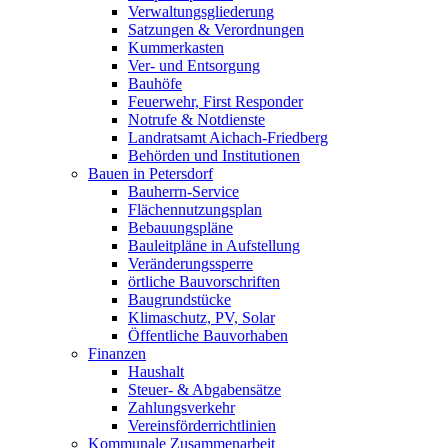
Verwaltungsgliederung
Satzungen & Verordnungen
Kummerkasten
Ver- und Entsorgung
Bauhöfe
Feuerwehr, First Responder
Notrufe & Notdienste
Landratsamt Aichach-Friedberg
Behörden und Institutionen
Bauen in Petersdorf
Bauherrn-Service
Flächennutzungsplan
Bebauungspläne
Bauleitpläne in Aufstellung
Veränderungssperre
örtliche Bauvorschriften
Baugrundstücke
Klimaschutz, PV, Solar
Öffentliche Bauvorhaben
Finanzen
Haushalt
Steuer- & Abgabensätze
Zahlungsverkehr
Vereinsförderrichtlinien
Kommunale Zusammenarbeit