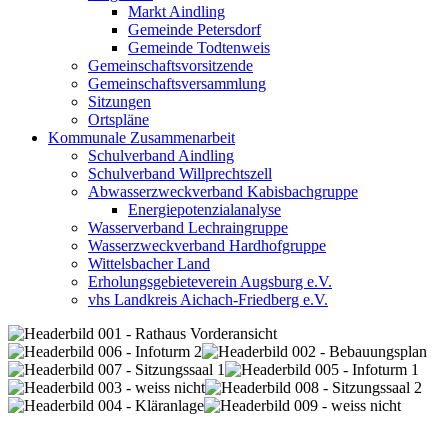
Markt Aindling
Gemeinde Petersdorf
Gemeinde Todtenweis
Gemeinschaftsvorsitzende
Gemeinschaftsversammlung
Sitzungen
Ortspläne
Kommunale Zusammenarbeit
Schulverband Aindling
Schulverband Willprechtszell
Abwasserzweckverband Kabisbachgruppe
Energiepotenzialanalyse
Wasserverband Lechraingruppe
Wasserzweckverband Hardhofgruppe
Wittelsbacher Land
Erholungsgebieteverein Augsburg e.V.
vhs Landkreis Aichach-Friedberg e.V.