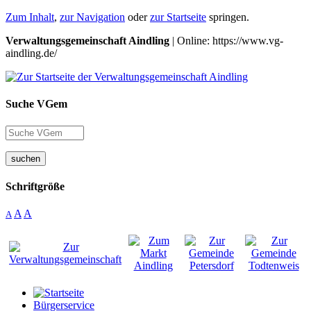
Zum Inhalt
,
zur Navigation
oder
zur Startseite
springen.
Verwaltungsgemeinschaft Aindling
| Online: https://www.vg-
aindling.de/
Suche VGem
suchen
Schriftgröße
A
A
A
Bürgerservice