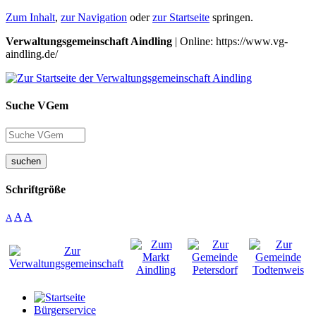
Zum Inhalt
,
zur Navigation
oder
zur Startseite
springen.
Verwaltungsgemeinschaft Aindling
| Online: https://www.vg-
aindling.de/
Suche VGem
suchen
Schriftgröße
A
A
A
Bürgerservice