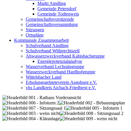
Markt Aindling
Gemeinde Petersdorf
Gemeinde Todtenweis
Gemeinschaftsvorsitzende
Gemeinschaftsversammlung
Sitzungen
Ortspläne
Kommunale Zusammenarbeit
Schulverband Aindling
Schulverband Willprechtszell
Abwasserzweckverband Kabisbachgruppe
Energiepotenzialanalyse
Wasserverband Lechraingruppe
Wasserzweckverband Hardhofgruppe
Wittelsbacher Land
Erholungsgebieteverein Augsburg e.V.
vhs Landkreis Aichach-Friedberg e.V.