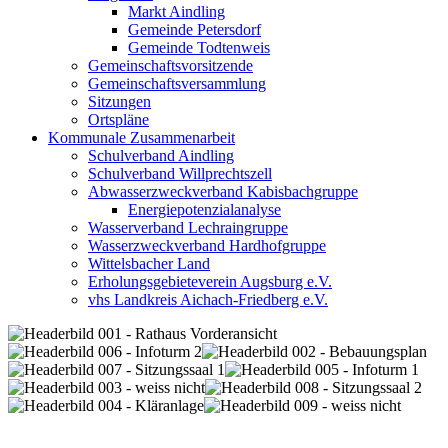
Markt Aindling
Gemeinde Petersdorf
Gemeinde Todtenweis
Gemeinschaftsvorsitzende
Gemeinschaftsversammlung
Sitzungen
Ortspläne
Kommunale Zusammenarbeit
Schulverband Aindling
Schulverband Willprechtszell
Abwasserzweckverband Kabisbachgruppe
Energiepotenzialanalyse
Wasserverband Lechraingruppe
Wasserzweckverband Hardhofgruppe
Wittelsbacher Land
Erholungsgebieteverein Augsburg e.V.
vhs Landkreis Aichach-Friedberg e.V.