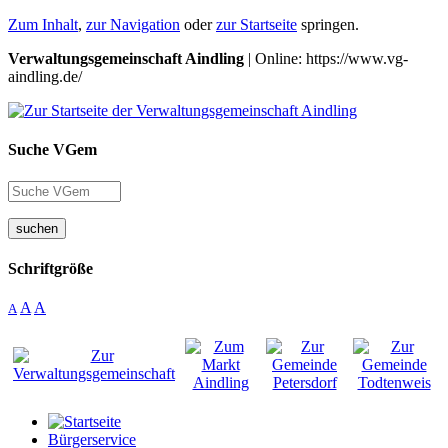
Zum Inhalt
,
zur Navigation
oder
zur Startseite
springen.
Verwaltungsgemeinschaft Aindling
| Online: https://www.vg-
aindling.de/
Suche VGem
suchen
Schriftgröße
A
A
A
Bürgerservice