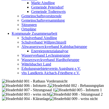
Markt Aindling
Gemeinde Petersdorf
Gemeinde Todtenweis
Gemeinschaftsvorsitzende
Gemeinschaftsversammlung
Sitzungen
Ortspläne
Kommunale Zusammenarbeit
Schulverband Aindling
Schulverband Willprechtszell
Abwasserzweckverband Kabisbachgruppe
Energiepotenzialanalyse
Wasserverband Lechraingruppe
Wasserzweckverband Hardhofgruppe
Wittelsbacher Land
Erholungsgebieteverein Augsburg e.V.
vhs Landkreis Aichach-Friedberg e.V.