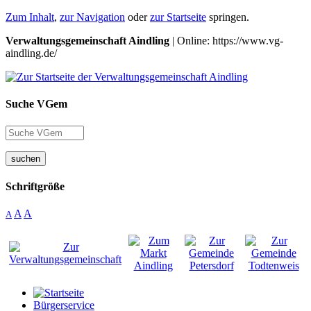
Zum Inhalt
,
zur Navigation
oder
zur Startseite
springen.
Verwaltungsgemeinschaft Aindling
| Online: https://www.vg-
aindling.de/
Suche VGem
suchen
Schriftgröße
A
A
A
Bürgerservice