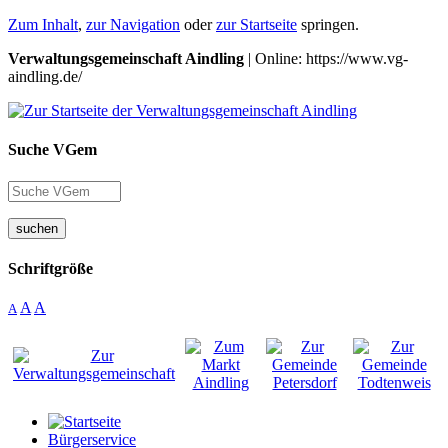
Zum Inhalt
,
zur Navigation
oder
zur Startseite
springen.
Verwaltungsgemeinschaft Aindling
| Online: https://www.vg-
aindling.de/
Suche VGem
suchen
Schriftgröße
A
A
A
Bürgerservice