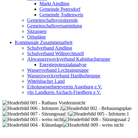
Markt Aindling
Gemeinde Petersdorf
Gemeinde Todtenweis
Gemeinschaftsvorsitzende
Gemeinschaftsversammlung
Sitzungen
Ortspläne
Kommunale Zusammenarbeit
Schulverband Aindling
Schulverband Willprechtszell
Abwasserzweckverband Kabisbachgruppe
Energiepotenzialanalyse
Wasserverband Lechraingruppe
Wasserzweckverband Hardhofgruppe
Wittelsbacher Land
Erholungsgebieteverein Augsburg e.V.
vhs Landkreis Aichach-Friedberg e.V.