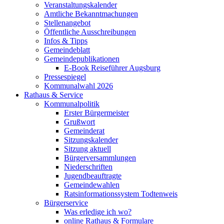
Veranstaltungskalender
Amtliche Bekanntmachungen
Stellenangebot
Öffentliche Ausschreibungen
Infos & Tipps
Gemeindeblatt
Gemeindepublikationen
E-Book Reiseführer Augsburg
Pressespiegel
Kommunalwahl 2026
Rathaus & Service
Kommunalpolitik
Erster Bürgermeister
Grußwort
Gemeinderat
Sitzungskalender
Sitzung aktuell
Bürgerversammlungen
Niederschriften
Jugendbeauftragte
Gemeindewahlen
Ratsinformationssystem Todtenweis
Bürgerservice
Was erledige ich wo?
online Rathaus & Formulare