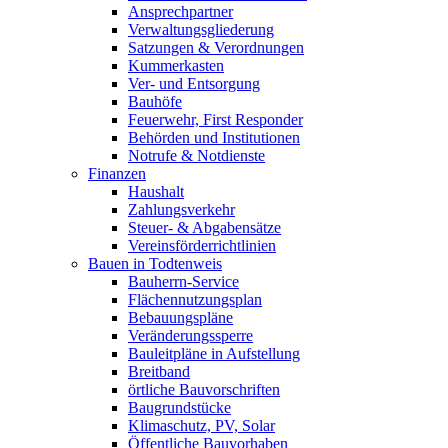
Ansprechpartner
Verwaltungsgliederung
Satzungen & Verordnungen
Kummerkasten
Ver- und Entsorgung
Bauhöfe
Feuerwehr, First Responder
Behörden und Institutionen
Notrufe & Notdienste
Finanzen
Haushalt
Zahlungsverkehr
Steuer- & Abgabensätze
Vereinsförderrichtlinien
Bauen in Todtenweis
Bauherrn-Service
Flächennutzungsplan
Bebauungspläne
Veränderungssperre
Bauleitpläne in Aufstellung
Breitband
örtliche Bauvorschriften
Baugrundstücke
Klimaschutz, PV, Solar
Öffentliche Bauvorhaben