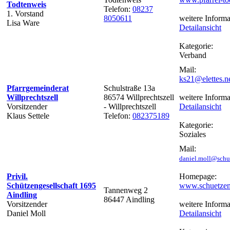
Todtenweis
Telefon:
08237
1. Vorstand
8050611
weitere Informa
Lisa Ware
Detailansicht
Kategorie:
Verband
Mail:
ks21@elettes.n
Pfarrgemeinderat
Schulstraße 13a
Willprechtszell
86574 Willprechtszell
weitere Informa
Vorsitzender
- Willprechtszell
Detailansicht
Klaus Settele
Telefon:
082375189
Kategorie:
Soziales
Mail:
daniel.moll@schu
Privil.
Homepage:
Schützengesellschaft 1695
www.schuetzen-
Tannenweg 2
Aindling
86447 Aindling
Vorsitzender
weitere Informa
Daniel Moll
Detailansicht