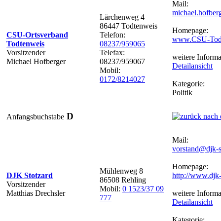
Mail:
michael.hofbe
Lärchenweg 4
86447 Todtenweis
Homepage:
CSU-Ortsverband
Telefon:
www.CSU-Todt
Todtenweis
08237/959065
Vorsitzender
Telefax:
weitere Informa
Michael Hofberger
08237/959067
Detailansicht
Mobil:
0172/8214027
Kategorie:
Politik
D
Anfangsbuchstabe
Mail:
vorstand@djk-s
Homepage:
Mühlenweg 8
DJK Stotzard
http://www.djk-
86508 Rehling
Vorsitzender
Mobil:
0 1523/37 09
Matthias Drechsler
weitere Informa
777
Detailansicht
Kategorie: