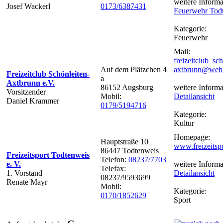
weitere Informa
Josef Wackerl
0173/6387431
Feuerwehr Tod
Kategorie:
Feuerwehr
Mail:
freizeitclub_sc
Auf dem Plätzchen 4
axtbrunn@web.
Freizeitclub Schönleiten-
a
Axtbrunn e.V.
86152 Augsburg
weitere Informa
Vorsitzender
Mobil:
Detailansicht
Daniel Krammer
0179/5194716
Kategorie:
Kultur
Homepage:
Hauptstraße 10
www.freizeitsp
86447 Todtenweis
Freizeitsport Todtenweis
Telefon:
08237/7703
e. V.
weitere Informa
Telefax:
1. Vorstand
Detailansicht
08237/9593699
Renate Mayr
Mobil:
Kategorie:
0170/1852629
Sport