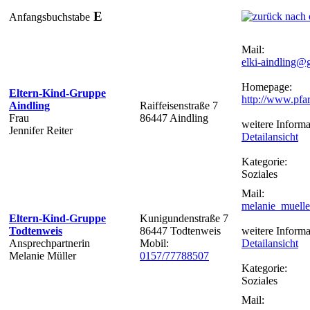
E
Anfangsbuchstabe
Mail:
elki-aindling@
Homepage:
Eltern-Kind-Gruppe
http://www.pfar
Aindling
Raiffeisenstraße 7
Frau
86447 Aindling
weitere Informa
Jennifer Reiter
Detailansicht
Kategorie:
Soziales
Mail:
melanie_muell
Eltern-Kind-Gruppe
Kunigundenstraße 7
Todtenweis
86447 Todtenweis
weitere Informa
Ansprechpartnerin
Mobil:
Detailansicht
Melanie Müller
0157/77788507
Kategorie:
Soziales
Mail: