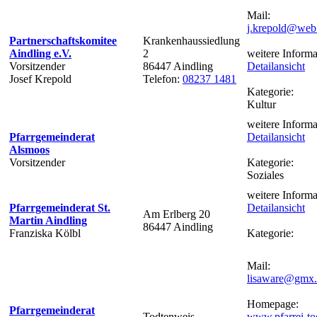
Mail:
j.krepold@web
Partnerschaftskomitee
Krankenhaussiedlung
Aindling e.V.
2
weitere Informa
Vorsitzender
86447 Aindling
Detailansicht
Josef Krepold
Telefon:
08237 1481
Kategorie:
Kultur
weitere Informa
Pfarrgemeinderat
Detailansicht
Alsmoos
Vorsitzender
Kategorie:
Soziales
weitere Informa
Pfarrgemeinderat St.
Detailansicht
Am Erlberg 20
Martin Aindling
86447 Aindling
Franziska Kölbl
Kategorie:
Mail:
lisaware@gmx.
Homepage:
Pfarrgemeinderat
Todtenweis
www.pfarrei-to