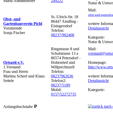
Maria Altmanshofer
249222
Natur & Umwe
Mail:
obst-und-gartenb
St.-Ulrich-Str. 18
Obst- und
86447 Aindling -
Gartenbauverein Pichl
weitere Informa
Eisingersdorf
Vorsitzende
Detailansicht
Telefon:
Sonja Fischer
08237/962468
Kategorie:
Natur & Umwe
Ringstrasse 8 und
Mail:
Schulstrasse 13 a
vorstand@ortsze
86574 Petersdorf -
Ortszeit e.V.
Hohenried und
Homepage:
1.Vorstand
Willprechtszell
http://www.orts
Frau und Herrn
Telefon:
Martina Scheel und Klaus
08237962636
weitere Informa
Settele
Telefon2:
Detailansicht
08237/5189
Mobil:
Kategorie:
0157/52272735
P
Anfangsbuchstabe