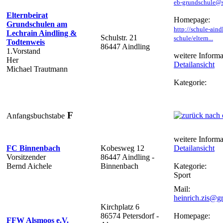
eb-grundschule@s
Elternbeirat
Homepage:
Grundschulen am
http://schule-aind
Lechrain Aindling &
Schulstr. 21
schule/eltern...
Todtenweis
86447 Aindling
1.Vorstand
weitere Informa
Her
Detailansicht
Michael Trautmann
Kategorie:
F
Anfangsbuchstabe
weitere Informa
FC Binnenbach
Kobesweg 12
Detailansicht
Vorsitzender
86447 Aindling -
Bernd Aichele
Binnenbach
Kategorie:
Sport
Mail:
heinrich.zis@g
Kirchplatz 6
86574 Petersdorf -
Homepage:
FFW Alsmoos e.V.