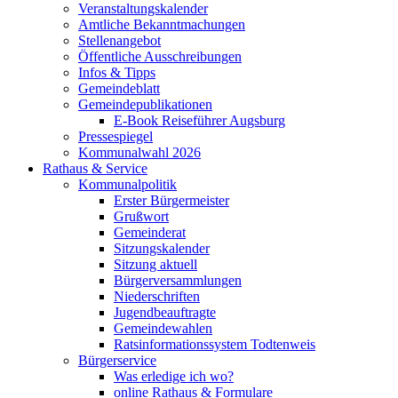
Veranstaltungskalender
Amtliche Bekanntmachungen
Stellenangebot
Öffentliche Ausschreibungen
Infos & Tipps
Gemeindeblatt
Gemeindepublikationen
E-Book Reiseführer Augsburg
Pressespiegel
Kommunalwahl 2026
Rathaus & Service
Kommunalpolitik
Erster Bürgermeister
Grußwort
Gemeinderat
Sitzungskalender
Sitzung aktuell
Bürgerversammlungen
Niederschriften
Jugendbeauftragte
Gemeindewahlen
Ratsinformationssystem Todtenweis
Bürgerservice
Was erledige ich wo?
online Rathaus & Formulare