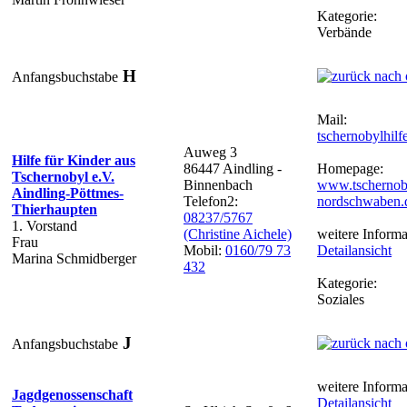
Kategorie:
Verbände
H
Anfangsbuchstabe
Mail:
tschernobylhi
Auweg 3
Hilfe für Kinder aus
86447 Aindling -
Homepage:
Tschernobyl e.V.
Binnenbach
www.tschernoby
Aindling-Pöttmes-
Telefon2:
nordschwaben.
Thierhaupten
08237/5767
1. Vorstand
(Christine Aichele)
weitere Informa
Frau
Mobil:
0160/79 73
Detailansicht
Marina Schmidberger
432
Kategorie:
Soziales
J
Anfangsbuchstabe
weitere Informa
Jagdgenossenschaft
Detailansicht