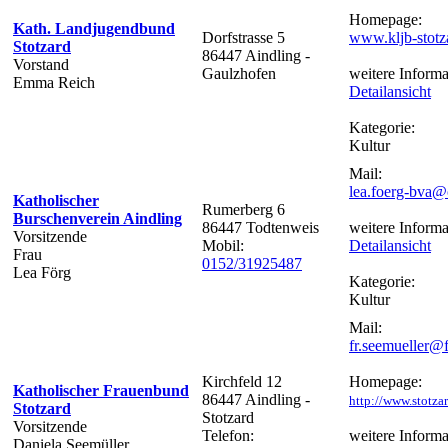
Homepage:
Kath. Landjugendbund
Dorfstrasse 5
www.kljb-stotz
Stotzard
86447 Aindling -
Vorstand
Gaulzhofen
weitere Informa
Emma Reich
Detailansicht
Kategorie:
Kultur
Mail:
lea.foerg-bva@
Katholischer
Rumerberg 6
Burschenverein Aindling
86447 Todtenweis
weitere Informa
Vorsitzende
Mobil:
Detailansicht
Frau
0152/31925487
Lea Förg
Kategorie:
Kultur
Mail:
fr.seemueller@
Kirchfeld 12
Homepage:
Katholischer Frauenbund
86447 Aindling -
http://www.stotza
Stotzard
Stotzard
Vorsitzende
Telefon:
weitere Informa
Daniela Seemüller