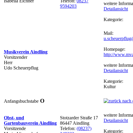
Isabella Eichner
Telefon:
08237
weitere Informa
9594203
Detailansicht
Kategorie:
Mail:
u.scheuerpflu
Homepage:
Musikverein Aindling
http://www.mva
Vorsitzender
Herr
weitere Informa
Udo Scheuerpflug
Detailansicht
Kategorie:
Kultur
O
Anfangsbuchstabe
weitere Informa
Obst- und
Stotzarder Straße 17
Detailansicht
Gartenbauverein Aindling
86447 Aindling
Vorsitzende
Telefon:
(08237)
Kategorie: