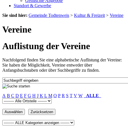
Gemischte Angebote
Standort & Gewerbe
Sie sind hier:
Gemeinde Todtenweis
>
Kultur & Freizeit
>
Vereine
Vereine
Auflistung der Vereine
Nachfolgend finden Sie eine alphabetische Auflistung der Vereine:
Sie haben die Möglichkeit, Vereine entweder über
Anfangsbuchstaben oder über Suchbegriffe zu finden.
A
B
C
D
E
F
G
H
J
K
L
M
O
P
R
S
T
V
W
ALLE