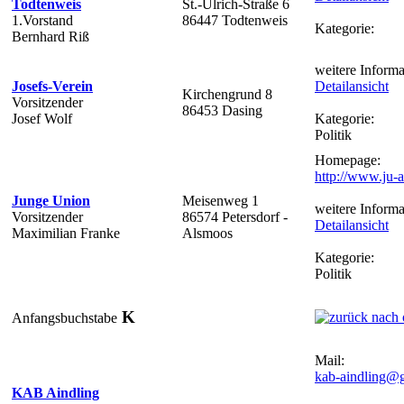
Todtenweis
St.-Ulrich-Straße 6
1.Vorstand
86447 Todtenweis
Kategorie:
Bernhard Riß
weitere Informa
Josefs-Verein
Detailansicht
Kirchengrund 8
Vorsitzender
86453 Dasing
Josef Wolf
Kategorie:
Politik
Homepage:
http://www.ju-a
Junge Union
Meisenweg 1
weitere Informa
Vorsitzender
86574 Petersdorf -
Detailansicht
Maximilian Franke
Alsmoos
Kategorie:
Politik
K
Anfangsbuchstabe
Mail:
kab-aindling@
KAB Aindling