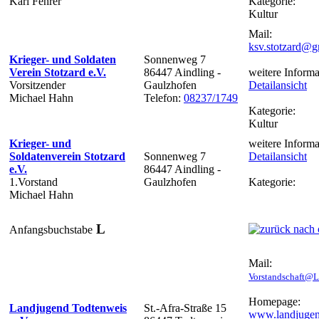
Karl Fehrer
Kategorie:
Kultur
Mail:
ksv.stotzard@g
Krieger- und Soldaten
Sonnenweg 7
Verein Stotzard e.V.
86447 Aindling -
weitere Informa
Vorsitzender
Gaulzhofen
Detailansicht
Michael Hahn
Telefon:
08237/1749
Kategorie:
Kultur
Krieger- und
weitere Informa
Soldatenverein Stotzard
Sonnenweg 7
Detailansicht
e.V.
86447 Aindling -
1.Vorstand
Gaulzhofen
Kategorie:
Michael Hahn
L
Anfangsbuchstabe
Mail:
Vorstandschaft@L
Homepage:
Landjugend Todtenweis
St.-Afra-Straße 15
www.landjugen