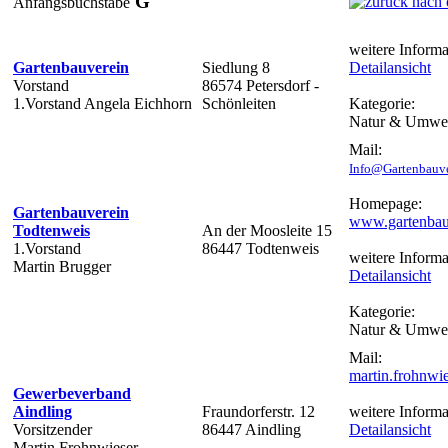
G
Anfangsbuchstabe
weitere Informa
Gartenbauverein
Siedlung 8
Detailansicht
Vorstand
86574 Petersdorf -
1.Vorstand Angela Eichhorn
Schönleiten
Kategorie:
Natur & Umwe
Mail:
Info@Gartenbauve
Homepage:
Gartenbauverein
www.gartenbauv
Todtenweis
An der Moosleite 15
1.Vorstand
86447 Todtenweis
weitere Informa
Martin Brugger
Detailansicht
Kategorie:
Natur & Umwe
Mail:
martin.frohnw
Gewerbeverband
Aindling
Fraundorferstr. 12
weitere Informa
Vorsitzender
86447 Aindling
Detailansicht
Martin Frohnwieser