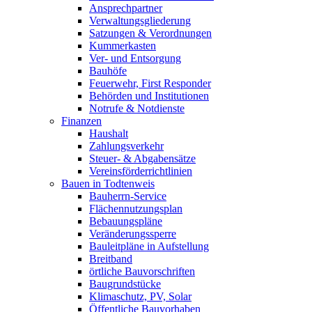
Ansprechpartner
Verwaltungsgliederung
Satzungen & Verordnungen
Kummerkasten
Ver- und Entsorgung
Bauhöfe
Feuerwehr, First Responder
Behörden und Institutionen
Notrufe & Notdienste
Finanzen
Haushalt
Zahlungsverkehr
Steuer- & Abgabensätze
Vereinsförderrichtlinien
Bauen in Todtenweis
Bauherrn-Service
Flächennutzungsplan
Bebauungspläne
Veränderungssperre
Bauleitpläne in Aufstellung
Breitband
örtliche Bauvorschriften
Baugrundstücke
Klimaschutz, PV, Solar
Öffentliche Bauvorhaben