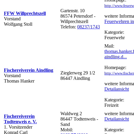
http://www.feuerw
Gartenstr. 10
FFW Willprechtszell
86574 Petersdorf -
weitere Informa
Vorstand
Willprechtszell
Feuerwehren in
Wolfgang Stoll
Telefon:
08237/1743
Kategorie:
Feuerwehr
Mail:
thomas.hanker.f
aindling.d...
Homepage:
Fischereiverein Aindling
Zieglerweg 29 1/2
http://www.fischer
Vorstand
86447 Aindling
Thomas Hanker
weitere Informa
Detailansicht
Kategorie:
Freizeit
Waldweg 2
weitere Informa
Fischereiverein
86447 Todtenweis -
Detailansicht
Todtenweis e. V.
Sand
1. Vorsitzender
Mobil:
Kategorie:
Konrad Carl