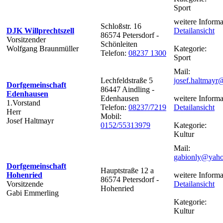
Sport
weitere Informa
Schloßstr. 16
DJK Willprechtszell
Detailansicht
86574 Petersdorf -
Vorsitzender
Schönleiten
Wolfgang Braunmüller
Kategorie:
Telefon:
08237 1300
Sport
Mail:
Lechfeldstraße 5
josef.haltmay
Dorfgemeinschaft
86447 Aindling -
Edenhausen
Edenhausen
weitere Informa
1.Vorstand
Telefon:
08237/7219
Detailansicht
Herr
Mobil:
Josef Haltmayr
0152/55313979
Kategorie:
Kultur
Mail:
gabionly@yaho
Dorfgemeinschaft
Hauptstraße 12 a
Hohenried
weitere Informa
86574 Petersdorf -
Vorsitzende
Detailansicht
Hohenried
Gabi Emmerling
Kategorie:
Kultur