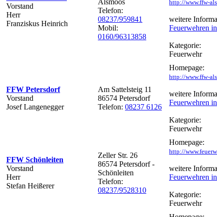
Alsmoos
http://www.ffw-al
Vorstand
Telefon:
Herr
08237/959841
weitere Informa
Franziskus Heinrich
Mobil:
Feuerwehren in
0160/96313858
Kategorie:
Feuerwehr
Homepage:
http://www.ffw-al
FFW Petersdorf
Am Sattelsteig 11
weitere Informa
Vorstand
86574 Petersdorf
Feuerwehren in
Josef Langenegger
Telefon:
08237 6126
Kategorie:
Feuerwehr
Homepage:
http://www.feuerw
Zeller Str. 26
FFW Schönleiten
86574 Petersdorf -
Vorstand
weitere Informa
Schönleiten
Herr
Feuerwehren in
Telefon:
Stefan Heißerer
08237/9528310
Kategorie:
Feuerwehr
Homepage: