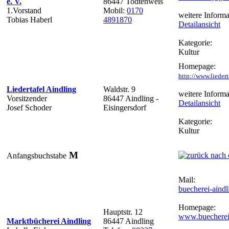
e. V.
86447 Todtenweis
1.Vorstand
Mobil:
0170
weitere Informa
Tobias Haberl
4891870
Detailansicht
Kategorie:
Kultur
Homepage:
http://www.liedert
Liedertafel Aindling
Waldstr. 9
weitere Informa
Vorsitzender
86447 Aindling -
Detailansicht
Josef Schoder
Eisingersdorf
Kategorie:
Kultur
M
Anfangsbuchstabe
Mail:
buecherei-ain
Homepage:
Hauptstr. 12
www.buecherei-
Marktbücherei Aindling
86447 Aindling