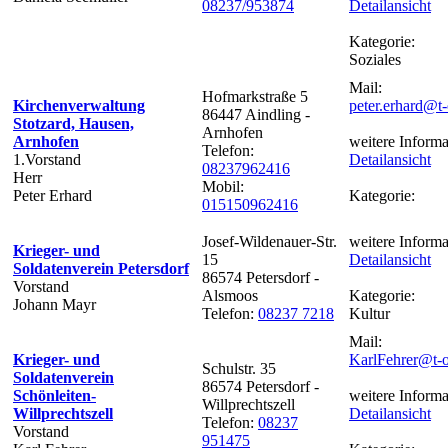
08237/953874
Detailansicht
Kategorie:
Soziales
Mail:
Hofmarkstraße 5
Kirchenverwaltung
peter.erhard@t-
86447 Aindling -
Stotzard, Hausen,
Arnhofen
Arnhofen
weitere Informa
Telefon:
1.Vorstand
Detailansicht
08237962416
Herr
Mobil:
Peter Erhard
Kategorie:
015150962416
Josef-Wildenauer-Str.
weitere Informa
Krieger- und
15
Detailansicht
Soldatenverein Petersdorf
86574 Petersdorf -
Vorstand
Alsmoos
Kategorie:
Johann Mayr
Telefon:
08237 7218
Kultur
Mail:
Krieger- und
KarlFehrer@t-o
Schulstr. 35
Soldatenverein
86574 Petersdorf -
Schönleiten-
weitere Informa
Willprechtszell
Willprechtszell
Detailansicht
Telefon:
08237
Vorstand
951475