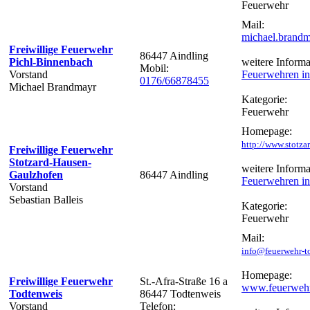
Feuerwehr
Mail:
michael.brand
Freiwillige Feuerwehr
86447 Aindling
Pichl-Binnenbach
weitere Informa
Mobil:
Vorstand
Feuerwehren in
0176/66878455
Michael Brandmayr
Kategorie:
Feuerwehr
Homepage:
http://www.stotzar
Freiwillige Feuerwehr
Stotzard-Hausen-
weitere Informa
Gaulzhofen
86447 Aindling
Feuerwehren in
Vorstand
Sebastian Balleis
Kategorie:
Feuerwehr
Mail:
info@feuerwehr-t
Homepage:
Freiwillige Feuerwehr
St.-Afra-Straße 16 a
www.feuerwehr
Todtenweis
86447 Todtenweis
Vorstand
Telefon: