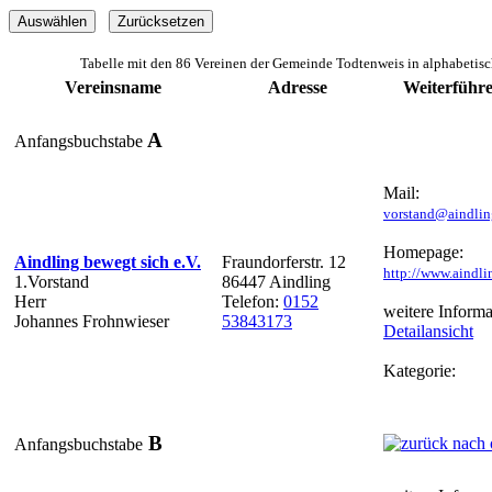
Tabelle mit den 86 Vereinen der Gemeinde Todtenweis in alphabetis
Vereinsname
Adresse
Weiterführ
A
Anfangsbuchstabe
Mail:
vorstand@aindlin
Homepage:
Aindling bewegt sich e.V.
Fraundorferstr. 12
http://www.aindli
1.Vorstand
86447 Aindling
Herr
Telefon:
0152
weitere Informa
Johannes Frohnwieser
53843173
Detailansicht
Kategorie:
B
Anfangsbuchstabe