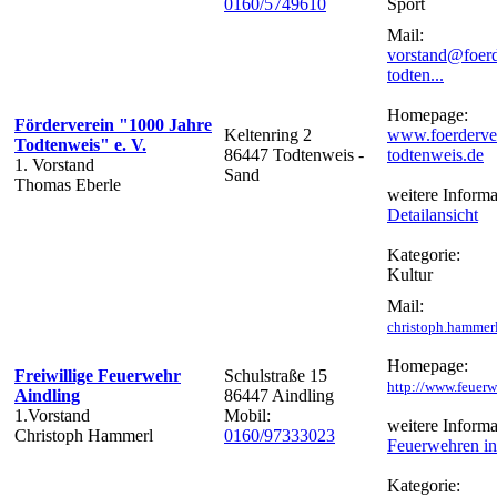
0160/5749610
Sport
Mail:
vorstand@foerd
todten...
Homepage:
Förderverein "1000 Jahre
Keltenring 2
www.foerderver
Todtenweis" e. V.
86447 Todtenweis -
todtenweis.de
1. Vorstand
Sand
Thomas Eberle
weitere Informa
Detailansicht
Kategorie:
Kultur
Mail:
christoph.hammer
Homepage:
Freiwillige Feuerwehr
Schulstraße 15
http://www.feuerw
Aindling
86447 Aindling
1.Vorstand
Mobil:
weitere Informa
Christoph Hammerl
0160/97333023
Feuerwehren in
Kategorie: