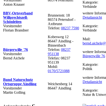
Vorsitzender
86574 Petersdorf
Kategorie:
Anton Knauer
Verbände
BBV-Ortsverband
weitere Informa
Brunnenstr. 18
Willprechtszell-
Detailansicht
86574 Petersdorf -
Schönleiten
Axtbrunn
Vorsitzender
Kategorie:
Telefon:
08237 7590
Florian Brandner
Verbände
Kobesweg 12
Mail:
86447 Aindling -
bernd.aichele@
Binnenbach
Bürgerwille `76
Telefon:
08237
weitere Informa
Vorsitzender
951138
Bürgerwille 76
Bernd Aichele
Telefax: 08237
951139
Kategorie:
Mobil:
Politik
0170/5721088
weitere Informa
Bund Naturschutz
Detailansicht
Ortsgruppe Aindling
Weichenberg 14
Vorsitzender
86447 Aindling
Kategorie:
Martin Golling
Natur & Umwe
C