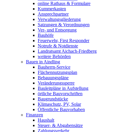
online Rathaus & Formulare
Kummerkasten
Ansprechpartner
Verwaltungsgliederung
Satzungen & Verordnungen
Ver- und Entsorgung
Bauhöfe
Feuerwehr, First Responder
Notrufe & Notdienste
Landratsamt Aichach-Friedberg
weitere Behörden
Bauen in Aindling
Bauherrn-Service
Flächennutzungsplan
Bebauungspläne
Veränderungssperre
Bauleitpläne in Aufstellung
örtliche Bauvorschriften
Baugrundstücke
Klimaschutz, PV, Solar
Öffentliche Bauvorhaben
Finanzen
Haushalt
Steuer- & Abgabensätze
Zahlungsverkehr