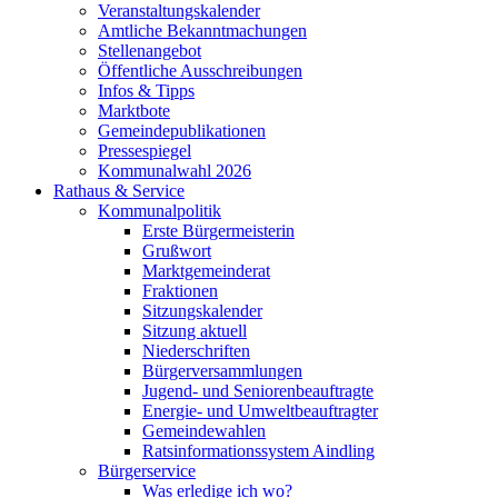
Veranstaltungskalender
Amtliche Bekanntmachungen
Stellenangebot
Öffentliche Ausschreibungen
Infos & Tipps
Marktbote
Gemeindepublikationen
Pressespiegel
Kommunalwahl 2026
Rathaus & Service
Kommunalpolitik
Erste Bürgermeisterin
Grußwort
Marktgemeinderat
Fraktionen
Sitzungskalender
Sitzung aktuell
Niederschriften
Bürgerversammlungen
Jugend- und Seniorenbeauftragte
Energie- und Umweltbeauftragter
Gemeindewahlen
Ratsinformationssystem Aindling
Bürgerservice
Was erledige ich wo?