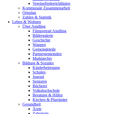
Vereinsförderrichtlinien
Kommunale Zusammenarbeit
Ortsplan
Zahlen & Statistik
Leben & Wohnen
Über Aindling
Filmportrait Aindling
Bildergalerie
Geschichte
Wappen
Gemeindeteile
Partnergemeinden
Marktarchiv
Bildung & Soziales
Kinderbetreuung
Schulen
Jugend
Senioren
Bücherei
Volkshochschule
Beratung & Hilfen
Kirchen & Pfarrämter
Gesundheit
Ärzte
Zahnärzte