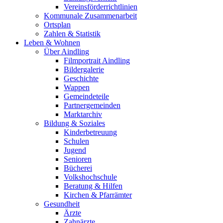
Vereinsförderrichtlinien
Kommunale Zusammenarbeit
Ortsplan
Zahlen & Statistik
Leben & Wohnen
Über Aindling
Filmportrait Aindling
Bildergalerie
Geschichte
Wappen
Gemeindeteile
Partnergemeinden
Marktarchiv
Bildung & Soziales
Kinderbetreuung
Schulen
Jugend
Senioren
Bücherei
Volkshochschule
Beratung & Hilfen
Kirchen & Pfarrämter
Gesundheit
Ärzte
Zahnärzte