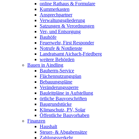
online Rathaus & Formulare
Kummerkasten
Ansprechpartner
Verwaltungsgliederung
Satzungen & Verordnungen
Ver- und Entsorgung
Bauhöfe
Feuerwehr, First Responder
Notrufe & Notdienste
Landratsamt Aichach-Friedberg
weitere Behörden
Bauen in Aindling
Bauherrn-Service
Flächennutzungsplan
Bebauungspläne
Veränderungssperre
Bauleitpläne in Aufstellung
örtliche Bauvorschriften
Baugrundstücke
Klimaschutz, PV, Solar
Öffentliche Bauvorhaben
Finanzen
Haushalt
Steuer- & Abgabensätze
Zahlungsverkehr