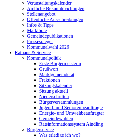
Veranstaltungskalender
Amtliche Bekanntmachungen
Stellenangebot
Öffentliche Ausschreibungen
Infos & Tipps
Marktbote
Gemeindepublikationen
Pressespiegel
Kommunalwahl 2026
Rathaus & Service
Kommunalpolitik
Erste Bürgermeisterin
Grußwort
Marktgemeinderat
Fraktionen
Sitzungskalender
Sitzung aktuell
Niederschriften
Bürgerversammlungen
Jugend- und Seniorenbeauftragte
Energie- und Umweltbeauftragter
Gemeindewahlen
Ratsinformationssystem Aindling
Bürgerservice
Was erledige ich wo?