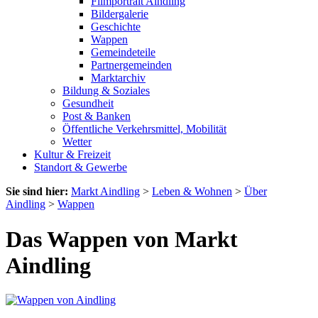
Filmportrait Aindling
Bildergalerie
Geschichte
Wappen
Gemeindeteile
Partnergemeinden
Marktarchiv
Bildung & Soziales
Gesundheit
Post & Banken
Öffentliche Verkehrsmittel, Mobilität
Wetter
Kultur & Freizeit
Standort & Gewerbe
Sie sind hier:
Markt Aindling
>
Leben & Wohnen
>
Über
Aindling
>
Wappen
Das Wappen von Markt
Aindling