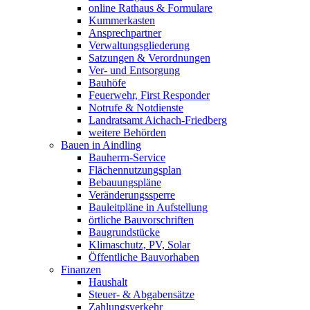
online Rathaus & Formulare
Kummerkasten
Ansprechpartner
Verwaltungsgliederung
Satzungen & Verordnungen
Ver- und Entsorgung
Bauhöfe
Feuerwehr, First Responder
Notrufe & Notdienste
Landratsamt Aichach-Friedberg
weitere Behörden
Bauen in Aindling
Bauherrn-Service
Flächennutzungsplan
Bebauungspläne
Veränderungssperre
Bauleitpläne in Aufstellung
örtliche Bauvorschriften
Baugrundstücke
Klimaschutz, PV, Solar
Öffentliche Bauvorhaben
Finanzen
Haushalt
Steuer- & Abgabensätze
Zahlungsverkehr