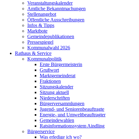
Veranstaltungskalender
Amtliche Bekanntmachungen
Stellenangebot
Öffentliche Ausschreibungen
Infos & Tipps
Marktbote
Gemeindepublikationen
Pressespiegel
Kommunalwahl 2026
Rathaus & Service
Kommunalpolitik
Erste Bürgermeisterin
Grußwort
Marktgemeinderat
Fraktionen
Sitzungskalender
Sitzung aktuell
Niederschriften
Bürgerversammlungen
Jugend- und Seniorenbeauftragte
Energie- und Umweltbeauftragter
Gemeindewahlen
Ratsinformationssystem Aindling
Bürgerservice
Was erledige ich wo?