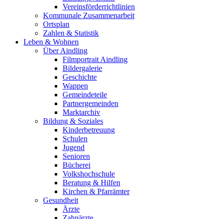
Vereinsförderrichtlinien
Kommunale Zusammenarbeit
Ortsplan
Zahlen & Statistik
Leben & Wohnen
Über Aindling
Filmportrait Aindling
Bildergalerie
Geschichte
Wappen
Gemeindeteile
Partnergemeinden
Marktarchiv
Bildung & Soziales
Kinderbetreuung
Schulen
Jugend
Senioren
Bücherei
Volkshochschule
Beratung & Hilfen
Kirchen & Pfarrämter
Gesundheit
Ärzte
Zahnärzte