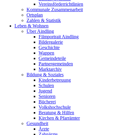
Vereinsförderrichtlinien
Kommunale Zusammenarbeit
Ortsplan
Zahlen & Statistik
Leben & Wohnen
Über Aindling
Filmportrait Aindling
Bildergalerie
Geschichte
Wappen
Gemeindeteile
Partnergemeinden
Marktarchiv
Bildung & Soziales
Kinderbetreuung
Schulen
Jugend
Senioren
Bücherei
Volkshochschule
Beratung & Hilfen
Kirchen & Pfarrämter
Gesundheit
Ärzte
Zahnärzte