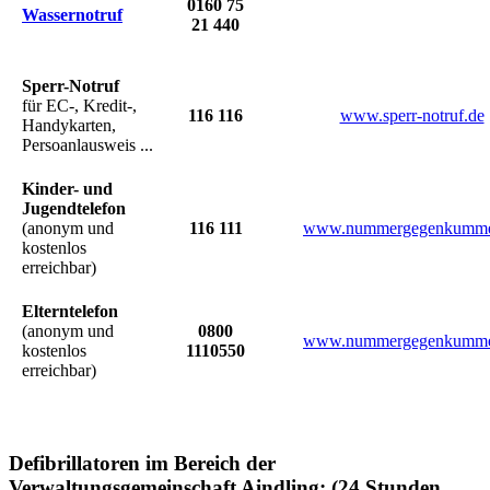
0160 75
Wassernotruf
21 440
Sperr-Notruf
für EC-, Kredit-,
116 116
www.sperr-notruf.de
Handykarten,
Persoanlausweis ...
Kinder- und
Jugendtelefon
(anonym und
116 111
www.nummergegenkumme
kostenlos
erreichbar)
Elterntelefon
(anonym und
0800
www.nummergegenkumme
kostenlos
1110550
erreichbar)
Defibrillatoren im Bereich der
Verwaltungsgemeinschaft Aindling: (24 Stunden