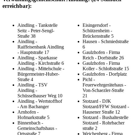
erreichbar):
Aindling - Tankstelle
Eisingersdorf -
Seitz - Peter-Sengl-
Schützenheim -
Straße 38
Brückenstraße 5
Aindling -
Hausen - Schmiedstraße
Raiffeisenbank Aindling
6
- Hauptstraße 17
Gaulzhofen - Firma
Aindling - Sparkasse
Reich - Dorfstraße 26
Aindling - Kirchstraße 6
Gaulzhofen - Firma
Aindling - Mittelschule -
Koller - Schloßstraße 15
Bürgermeister-Huber-
Gaulzhofen - Dorfplatz
Straße 4
Pichl -
Aindling - TSV
Feuerwehrgerätehaus -
Aindling -
Von-Schaezler-Straße
Schüsselhauser Weg 10
21
Aindling - Wertstoffhof
Stotzard - DJK
- Am Bachanger
Stotzard/FFW Stotzard -
Arnhofen -
Hausener Straße 12
Hofmarkstraße 5
Stotzard - Bushaltestelle
Binnenbach -
Stotzard - Rohrbacher
Gemeinschaftshaus -
straße 2
Ortsstraße 7
Weichenberg - Firma