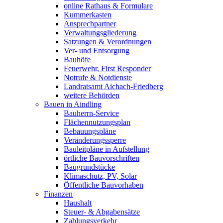
online Rathaus & Formulare
Kummerkasten
Ansprechpartner
Verwaltungsgliederung
Satzungen & Verordnungen
Ver- und Entsorgung
Bauhöfe
Feuerwehr, First Responder
Notrufe & Notdienste
Landratsamt Aichach-Friedberg
weitere Behörden
Bauen in Aindling
Bauherrn-Service
Flächennutzungsplan
Bebauungspläne
Veränderungssperre
Bauleitpläne in Aufstellung
örtliche Bauvorschriften
Baugrundstücke
Klimaschutz, PV, Solar
Öffentliche Bauvorhaben
Finanzen
Haushalt
Steuer- & Abgabensätze
Zahlungsverkehr