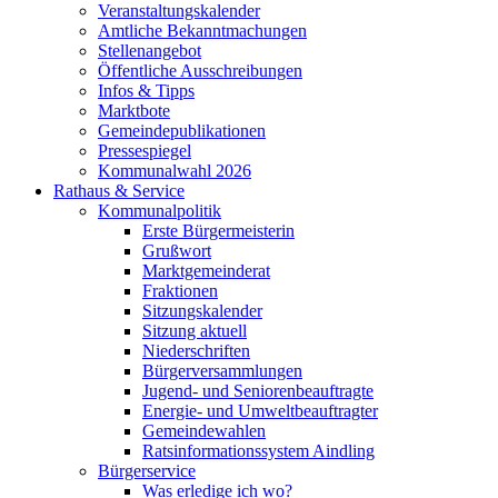
Veranstaltungskalender
Amtliche Bekanntmachungen
Stellenangebot
Öffentliche Ausschreibungen
Infos & Tipps
Marktbote
Gemeindepublikationen
Pressespiegel
Kommunalwahl 2026
Rathaus & Service
Kommunalpolitik
Erste Bürgermeisterin
Grußwort
Marktgemeinderat
Fraktionen
Sitzungskalender
Sitzung aktuell
Niederschriften
Bürgerversammlungen
Jugend- und Seniorenbeauftragte
Energie- und Umweltbeauftragter
Gemeindewahlen
Ratsinformationssystem Aindling
Bürgerservice
Was erledige ich wo?