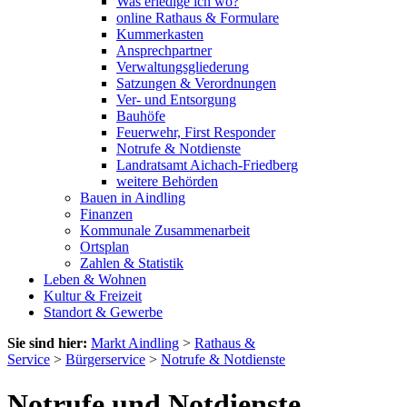
Was erledige ich wo?
online Rathaus & Formulare
Kummerkasten
Ansprechpartner
Verwaltungsgliederung
Satzungen & Verordnungen
Ver- und Entsorgung
Bauhöfe
Feuerwehr, First Responder
Notrufe & Notdienste
Landratsamt Aichach-Friedberg
weitere Behörden
Bauen in Aindling
Finanzen
Kommunale Zusammenarbeit
Ortsplan
Zahlen & Statistik
Leben & Wohnen
Kultur & Freizeit
Standort & Gewerbe
Sie sind hier:
Markt Aindling
>
Rathaus &
Service
>
Bürgerservice
>
Notrufe & Notdienste
Notrufe und Notdienste