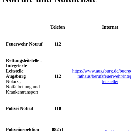
Telefon
Internet
Feuerwehr Notruf
112
Rettungsleitstelle -
Integrierte
Leitstelle
https://www.augsburg.de/buerge
Augsburg
112
rathaus/berufsfeuerwehr/integ
Notarzt,
leitstelle/
Notfallrettung und
Krankentransport
Polizei Notruf
110
Polizeiinspektion
08251