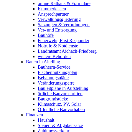
online Rathaus & Formulare
Kummerkasten
Ansprechpartner
Verwaltungsgliederung
Satzungen & Verordnungen
Ver- und Entsorgung
Bauhöfe
Feuerwehr, First Responder
Notrufe & Notdienste
Landratsamt Aichach-Friedberg
weitere Behörden
Bauen in Aindling
Bauherrn-Service
Flächennutzungsplan
Bebauungspläne
Veränderungssperre
Bauleitpläne in Aufstellung
örtliche Bauvorschriften
Baugrundstücke
Klimaschutz, PV, Solar
Öffentliche Bauvorhaben
Finanzen
Haushalt
Steuer- & Abgabensätze
Zahlungsverkehr