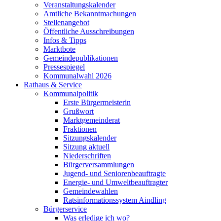
Veranstaltungskalender
Amtliche Bekanntmachungen
Stellenangebot
Öffentliche Ausschreibungen
Infos & Tipps
Marktbote
Gemeindepublikationen
Pressespiegel
Kommunalwahl 2026
Rathaus & Service
Kommunalpolitik
Erste Bürgermeisterin
Grußwort
Marktgemeinderat
Fraktionen
Sitzungskalender
Sitzung aktuell
Niederschriften
Bürgerversammlungen
Jugend- und Seniorenbeauftragte
Energie- und Umweltbeauftragter
Gemeindewahlen
Ratsinformationssystem Aindling
Bürgerservice
Was erledige ich wo?