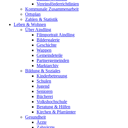
Vereinsförderrichtlinien
Kommunale Zusammenarbeit
Ortsplan
Zahlen & Statistik
Leben & Wohnen
Über Aindling
Filmportrait Aindling
Bildergalerie
Geschichte
Wappen
Gemeindeteile
Partnergemeinden
Marktarchiv
Bildung & Soziales
Kinderbetreuung
Schulen
Jugend
Senioren
Bücherei
Volkshochschule
Beratung & Hilfen
Kirchen & Pfarrämter
Gesundheit
Ärzte
Zahnärzte