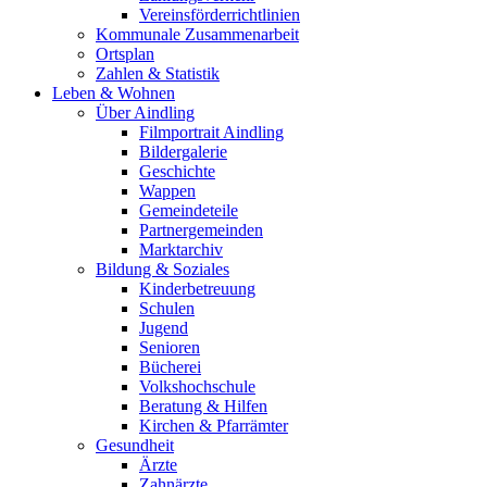
Vereinsförderrichtlinien
Kommunale Zusammenarbeit
Ortsplan
Zahlen & Statistik
Leben & Wohnen
Über Aindling
Filmportrait Aindling
Bildergalerie
Geschichte
Wappen
Gemeindeteile
Partnergemeinden
Marktarchiv
Bildung & Soziales
Kinderbetreuung
Schulen
Jugend
Senioren
Bücherei
Volkshochschule
Beratung & Hilfen
Kirchen & Pfarrämter
Gesundheit
Ärzte
Zahnärzte