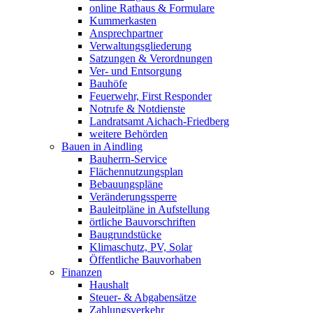
online Rathaus & Formulare
Kummerkasten
Ansprechpartner
Verwaltungsgliederung
Satzungen & Verordnungen
Ver- und Entsorgung
Bauhöfe
Feuerwehr, First Responder
Notrufe & Notdienste
Landratsamt Aichach-Friedberg
weitere Behörden
Bauen in Aindling
Bauherrn-Service
Flächennutzungsplan
Bebauungspläne
Veränderungssperre
Bauleitpläne in Aufstellung
örtliche Bauvorschriften
Baugrundstücke
Klimaschutz, PV, Solar
Öffentliche Bauvorhaben
Finanzen
Haushalt
Steuer- & Abgabensätze
Zahlungsverkehr