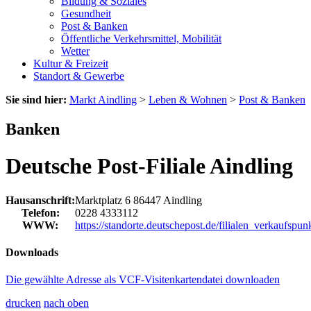
Bildung & Soziales
Gesundheit
Post & Banken
Öffentliche Verkehrsmittel, Mobilität
Wetter
Kultur & Freizeit
Standort & Gewerbe
Sie sind hier:
Markt Aindling
>
Leben & Wohnen
>
Post & Banken
Banken
Deutsche Post-Filiale Aindling
Hausanschrift:
Marktplatz 6
86447
Aindling
Telefon:
0228 4333112
WWW:
https://standorte.deutschepost.de/filialen_verkaufspun
Downloads
Die gewählte Adresse als VCF-Visitenkartendatei downloaden
drucken
nach oben