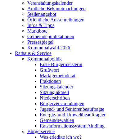
Veranstaltungskalender
Amtliche Bekanntmachungen
Stellenangebot
Öffentliche Ausschreibungen
Infos & Tipps
Marktbote
Gemeindepublikationen
Pressespiegel
Kommunalwahl 2026
Rathaus & Service
Kommunalpolitik
Erste Bürgermeisterin
Grußwort
Marktgemeinderat
Fraktionen
Sitzungskalender
Sitzung aktuell
Niederschriften
Bürgerversammlungen
Jugend- und Seniorenbeauftragte
Energie- und Umweltbeauftragter
Gemeindewahlen
Ratsinformationssystem Aindling
Bürgerservice
Was erledige ich wo?